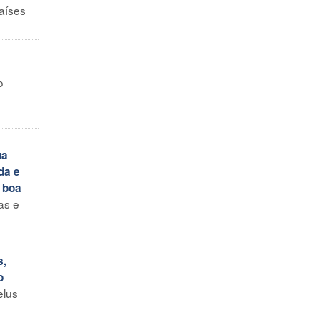
aíses
o
ua
da e
 boa
as e
s,
o
elus