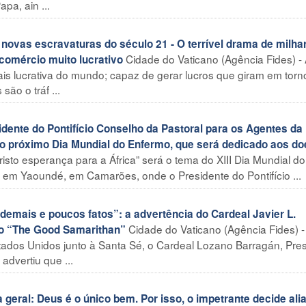
pa, ain ...
vas escravaturas do século 21 - O terrível drama de milha
Cidade do Vaticano (Agência Fides) -
omércio muito lucrativo
mais lucrativa do mundo; capaz de gerar lucros que giram em torn
são o tráf ...
dente do Pontifício Conselho da Pastoral para os Agentes da
do próximo Dia Mundial do Enfermo, que será dedicado aos do
risto esperança para a África” será o tema do XIII Dia Mundial do
 em Yaoundé, em Camarões, onde o Presidente do Pontifício ...
 demais e poucos fatos”: a advertência do Cardeal Javier L.
Cidade do Vaticano (Agência Fides) 
ão “The Good Samarithan”
ados Unidos junto à Santa Sé, o Cardeal Lozano Barragán, Pre
advertiu que ...
eral: Deus é o único bem. Por isso, o impetrante decide alia