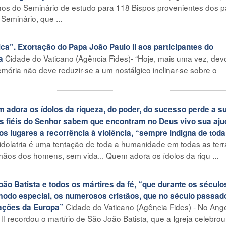
hos do Seminário de estudo para 118 Bispos provenientes dos p
Seminário, que ...
ca”. Exortação do Papa João Paulo II aos participantes do
Cidade do Vaticano (Agência Fides)- “Hoje, mais uma vez, dev
a
memória não deve reduzir-se a um nostálgico inclinar-se sobre o
adora os ídolos da riqueza, do poder, do sucesso perde a s
os fiéis do Senhor sabem que encontram no Deus vivo sua aju
s lugares a recorrência à violência, “sempre indigna de toda
 idolatria é uma tentação de toda a humanidade em todas as terr
mãos dos homens, sem vida... Quem adora os ídolos da riqu ...
o Batista e todos os mártires da fé, “que durante os século
odo especial, os numerosos cristãos, que no século passad
Cidade do Vaticano (Agência Fides) - No Ang
nações da Europa”
I recordou o martírio de São João Batista, que a Igreja celebrou