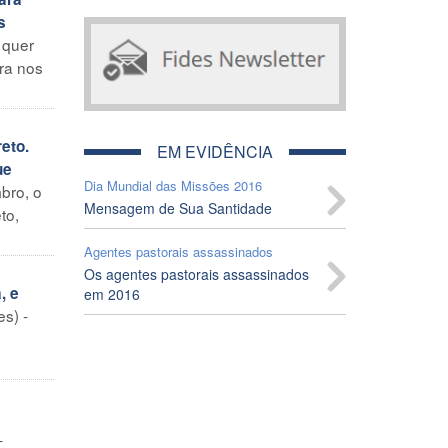
s
 quer
ra nos
eto.
EM EVIDÊNCIA
ue
Dia Mundial das Missões 2016
bro, o
Mensagem de Sua Santidade
to,
Agentes pastorais assassinados
Os agentes pastorais assassinados
, e
em 2016
s) -
-