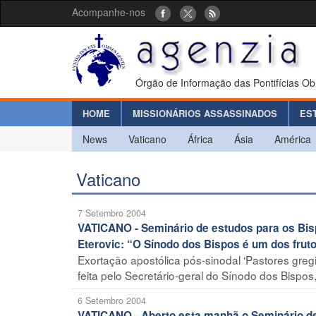
Acompanhe-nos
Órgão de Informação das Pontifícias Ob
HOME
MISSIONÁRIOS ASSASSINADOS
ES
News
Vaticano
África
Ásia
América
Vaticano
7 Setembro 2004
VATICANO - Seminário de estudos para os Bisp
Eterovic: “O Sínodo dos Bispos é um dos frut
Exortação apostólica pós-sinodal ‘Pastores greg
feita pelo Secretário-geral do Sínodo dos Bispos, 
6 Setembro 2004
VATICANO - Aberto esta manhã o Seminário d