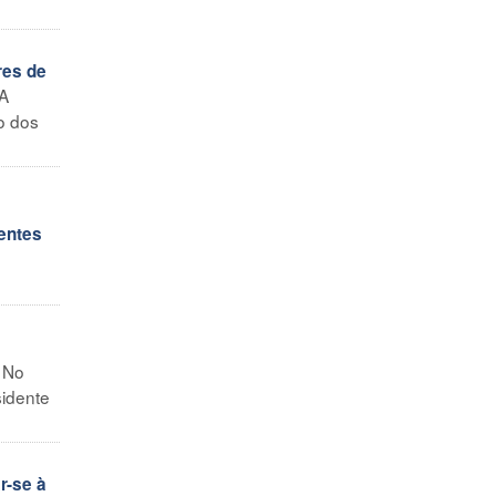
res de
 A
o dos
entes
- No
sidente
r-se à