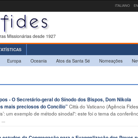
ITALIANO
EN
ras Missionárias desde 1927
TATÍSTICAS
Europa
Oceania
Atos da Santa Sé
Nomeações
Ne
os - O Secretário-geral do Sínodo dos Bispos, Dom Nikola
Città do Vaticano (Agência Fides)
os mais preciosos do Concílio”
is’: um exemplo de método sinodal”: este foi o tema da conferênc
...
e estudos da Congregação para a Evangelização dos Povos p