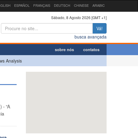
GLISH
ESPAÑOL
FRANÇAIS
DEUTSCH
CHINESE
ARABIC
Sábado, 8 Agosto 2026 [GMT +1]
Vá!
busca avançada
sobre nós
contatos
ws Analysis
 - “A
ia
ara