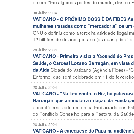
ontem. “Em algumas partes do mundo, disse o Pa
30 Julho 2004
VATICANO - O PRÓXIMO DOSSIÊ DA FIDES As no
mulheres tratadas como “mercadoria” de um c
ONU o definiu como a terceira atividade ilegal 
12 bilhões de dólares por ano (as duas primeiras 
29 Julho 2004
VATICANO - Primeira visita a Yaoundé do Presi
Saúde, o Cardeal Lozano Barragán, em vista 
Cidade do Vaticano (Agência Fides) - “C
de Aids
Enfermo, que será celebrado em 11 de fevereiro
28 Julho 2004
VATICANO - “Na luta contra o Hiv, há palavras
Barragán, que anunciou a criação da Fundaç
encontro realizado ontem na Embaixada dos Est
do Pontifício Conselho para a Pastoral da Saúde 
28 Julho 2004
VATICANO - A catequese do Papa na audiência g