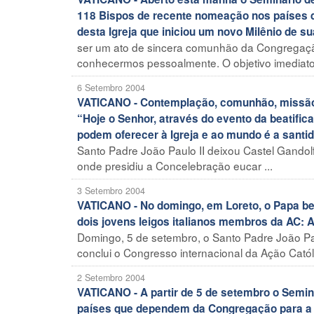
118 Bispos de recente nomeação nos países d
desta Igreja que iniciou um novo Milênio de sua
ser um ato de sincera comunhão da Congregaçã
conhecermos pessoalmente. O objetivo imediato 
6 Setembro 2004
VATICANO - Contemplação, comunhão, missão: 
“Hoje o Senhor, através do evento da beatifi
podem oferecer à Igreja e ao mundo é a santi
Santo Padre João Paulo II deixou Castel Gandolfo
onde presidiu a Concelebração eucar ...
3 Setembro 2004
VATICANO - No domingo, em Loreto, o Papa bea
dois jovens leigos italianos membros da AC: A
Domingo, 5 de setembro, o Santo Padre João Pau
conclui o Congresso internacional da Ação Católic
2 Setembro 2004
VATICANO - A partir de 5 de setembro o Semi
países que dependem da Congregação para a