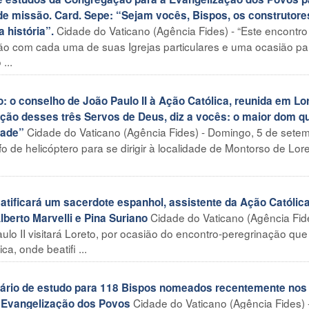
e missão. Card. Sepe: “Sejam vocês, Bispos, os construtore
Cidade do Vaticano (Agência Fides) - “Este encontro
 história”.
o com cada uma de suas Igrejas particulares e uma ocasião pa
...
o conselho de João Paulo II à Ação Católica, reunida em Lor
cação desses três Servos de Deus, diz a vocês: o maior dom q
Cidade do Vaticano (Agência Fides) - Domingo, 5 de setem
dade”
 de helicóptero para se dirigir à localidade de Montorso de Lore
tificará um sacerdote espanhol, assistente da Ação Católica
Cidade do Vaticano (Agência Fide
lberto Marvelli e Pina Suriano
lo II visitará Loreto, por ocasião do encontro-peregrinação que
a, onde beatifi ...
nário de estudo para 118 Bispos nomeados recentemente nos
Cidade do Vaticano (Agência Fides) 
 Evangelização dos Povos