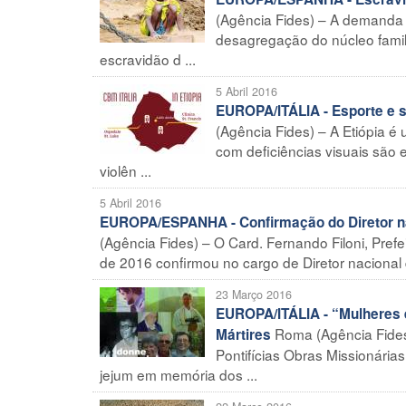
(Agência Fides) – A demanda d
desagregação do núcleo famil
escravidão d ...
5 Abril 2016
EUROPA/ITÁLIA - Esporte e so
(Agência Fides) – A Etiópia é
com deficiências visuais são 
violên ...
5 Abril 2016
EUROPA/ESPANHA - Confirmação do Diretor na
(Agência Fides) – O Card. Fernando Filoni, Pre
de 2016 confirmou no cargo de Diretor nacional d
23 Março 2016
EUROPA/ITÁLIA - “Mulheres e
Roma (Agência Fides)
Mártires
Pontifícias Obras Missionária
jejum em memória dos ...