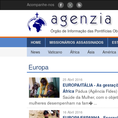
Acompanhe-nos
Órgão de Informação das Pontifícias Ob
HOME
MISSIONÁRIOS ASSASSINADOS
ES
News
Vaticano
África
Ásia
América
Europa
25 Abril 2016
EUROPA/ITÁLIA - As gestaçõ
Pádua (Agência Fides) –
África
Saúde da Mulher, com o objet
mulheres desempenham na fam� ...
16 Abril 2016
EUROPA/ESPANHA - Escravidão