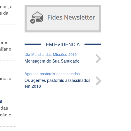
des, a
s da
o
heres
EM EVIDÊNCIA
liar e
Dia Mundial das Missões 2016
Mensagem de Sua Santidade
Agentes pastorais assassinados
aneiro
Os agentes pastorais assassinados
em 2016
os
 das
ação e