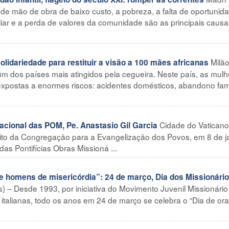
e mão de obra de baixo custo, a pobreza, a falta de oportunida
iar e a perda de valores da comunidade são as principais causa
Milã
lidariedade para restituir a visão a 100 mães africanas
 um dos países mais atingidos pela cegueira. Neste país, as mul
expostas a enormes riscos: acidentes domésticos, abandono fami
Cidade do Vaticano
cional das POM, Pe. Anastasio Gil Garcia
feito da Congregação para a Evangelização dos Povos, em 8 de j
as Pontifícias Obras Missioná ...
 homens de misericórdia”: 24 de março, Dia dos Missionári
 – Desde 1993, por iniciativa do Movimento Juvenil Missionário
s italianas, todo os anos em 24 de março se celebra o “Dia de or