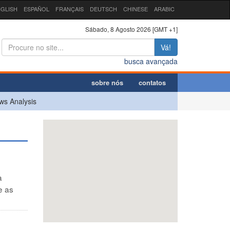
GLISH
ESPAÑOL
FRANÇAIS
DEUTSCH
CHINESE
ARABIC
Sábado, 8 Agosto 2026 [GMT +1]
Vá!
busca avançada
sobre nós
contatos
ws Analysis
a
e as