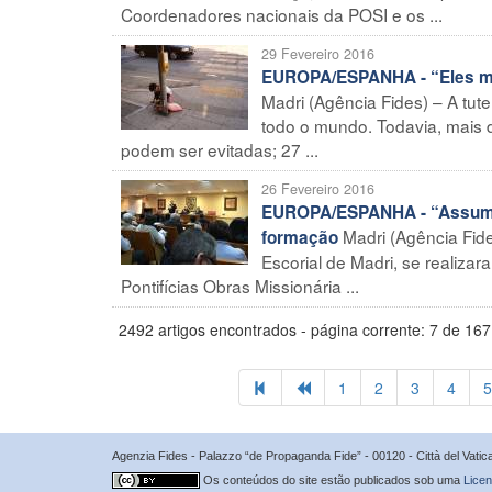
Coordenadores nacionais da POSI e os ...
29 Fevereiro 2016
EUROPA/ESPANHA - “Eles me 
Madri (Agência Fides) – A tut
todo o mundo. Todavia, mais 
podem ser evitadas; 27 ...
26 Fevereiro 2016
EUROPA/ESPANHA - “Assumir
Madri (Agência Fide
formação
Escorial de Madri, se realiza
Pontifícias Obras Missionária ...
2492 artigos encontrados - página corrente: 7 de 167
1
2
3
4
5
Agenzia Fides - Palazzo “de Propaganda Fide” - 00120 - Città del Vat
Os conteúdos do site estão publicados sob uma
Licen