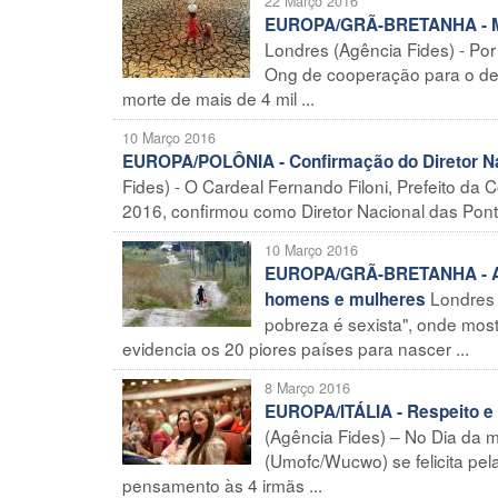
22 Março 2016
EUROPA/GRÃ-BRETANHA - Morr
Londres (Agência Fides) - Por
Ong de cooperação para o des
morte de mais de 4 mil ...
10 Março 2016
EUROPA/POLÔNIA - Confirmação do Diretor N
Fides) - O Cardeal Fernando Filoni, Prefeito d
2016, confirmou como Diretor Nacional das Pontif
10 Março 2016
EUROPA/GRÃ-BRETANHA - A po
Londres 
homens e mulheres
pobreza é sexista", onde mos
evidencia os 20 piores países para nascer ...
8 Março 2016
EUROPA/ITÁLIA - Respeito e
(Agência Fides) – No Dia da m
(Umofc/Wucwo) se felicita pe
pensamento às 4 irmãs ...