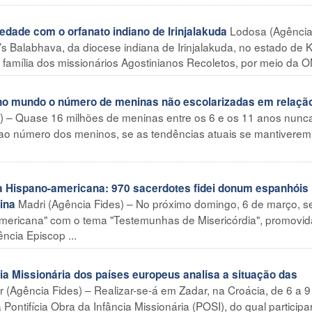
Lodosa (Agênci
ade com o orfanato indiano de Irinjalakuda
’s Balabhava, da diocese indiana de Irinjalakuda, no estado de K
a família dos missionários Agostinianos Recoletos, por meio da O
o mundo o número de meninas não escolarizadas em relaçã
s) – Quase 16 milhões de meninas entre os 6 e os 11 anos nunca
 ao número dos meninos, se as tendências atuais se mantiverem
Hispano-americana: 970 sacerdotes fidei donum espanhóis
Madri (Agência Fides) – No próximo domingo, 6 de março, s
ina
mericana" com o tema "Testemunhas de Misericórdia", promovid
cia Episcop ...
 Missionária dos países europeus analisa a situação das
 (Agência Fides) – Realizar-se-á em Zadar, na Croácia, de 6 a 9
ontifícia Obra da Infância Missionária (POSI), do qual participa