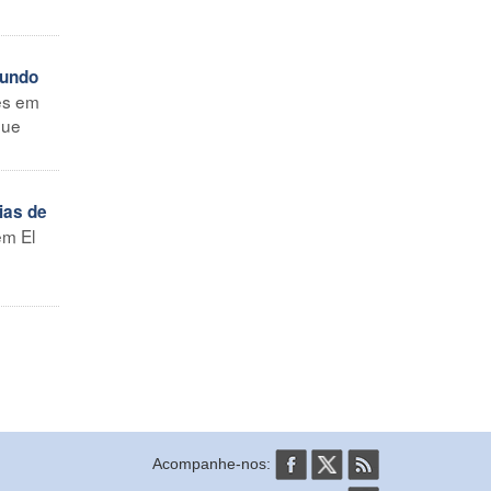
mundo
des em
que
ias de
em El
Acompanhe-nos: