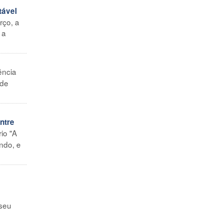
tável
rço, a
 a
ência
 de
ntre
io "A
ndo, e
 seu