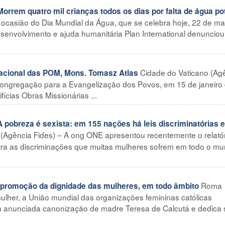
em quatro mil crianças todos os dias por falta de água po
 ocasião do Dia Mundial da Água, que se celebra hoje, 22 de ma
envolvimento e ajuda humanitária Plan International denunciou
Cidade do Vaticano (Ag
acional das POM, Mons. Tomasz Atlas
a Congregação para a Evangelização dos Povos, em 15 de janeiro
ícias Obras Missionárias ...
breza é sexista: em 155 nações há leis discriminatórias e
(Agência Fides) – A ong ONE apresentou recentemente o relatór
tra as discriminações que muitas mulheres sofrem em todo o mu
Roma
 promoção da dignidade das mulheres, em todo âmbito
ulher, a União mundial das organizações femininas católicas
la anunciada canonização de madre Teresa de Calcutá e dedica