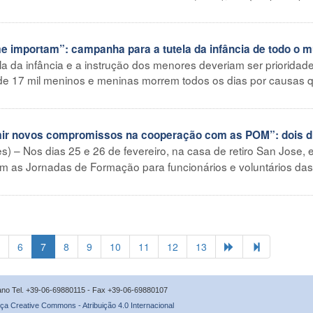
importam”: campanha para a tutela da infância de todo o 
ela da infância e a instrução dos menores deveriam ser priorida
de 17 mil meninos e meninas morrem todos os dias por causas 
 novos compromissos na cooperação com as POM”: dois d
s) – Nos dias 25 e 26 de fevereiro, na casa de retiro San Jose, 
ram as Jornadas de Formação para funcionários e voluntários das
6
7
8
9
10
11
12
13
icano Tel. +39-06-69880115 - Fax +39-06-69880107
ça Creative Commons - Atribuição 4.0 Internacional