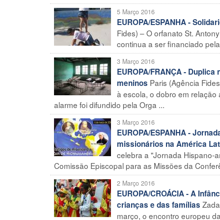
5 Março 2016
EUROPA/ESPANHA - Solidaried
Fides) – O orfanato St. Antony
continua a ser financiado pel
3 Março 2016
EUROPA/FRANÇA - Duplica n
Paris (Agência Fide
meninos
à escola, o dobro em relação
alarme foi difundido pela Orga ...
3 Março 2016
EUROPA/ESPANHA - Jornada 
missionários na América Lat
celebra a "Jornada Hispano-a
Comissão Episcopal para as Missões da Conferên
2 Março 2016
EUROPA/CROÁCIA - A Infância
Zadar
crianças e das famílias
março, o encontro europeu da P