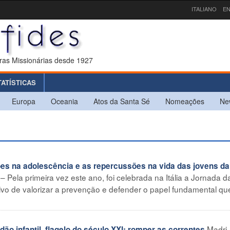
ITALIANO
EN
ras Missionárias desde 1927
TATÍSTICAS
Europa
Oceania
Atos da Santa Sé
Nomeações
Ne
es na adolescência e as repercussões na vida das jovens da
 Pela primeira vez este ano, foi celebrada na Itália a Jornada d
ivo de valorizar a prevenção e defender o papel fundamental qu
Madri
 infantil, flagelo do século XXI: romper as correntes