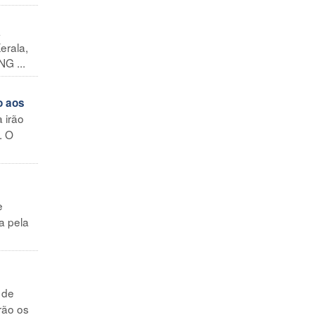
a
erala,
NG ...
o aos
 irão
. O
e
a pela
 de
rão os