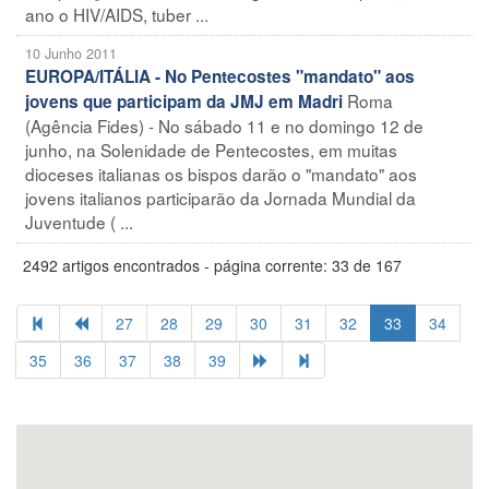
ano o HIV/AIDS, tuber ...
10 Junho 2011
EUROPA/ITÁLIA - No Pentecostes "mandato" aos
Roma
jovens que participam da JMJ em Madri
(Agência Fides) - No sábado 11 e no domingo 12 de
junho, na Solenidade de Pentecostes, em muitas
dioceses italianas os bispos darão o "mandato" aos
jovens italianos participarão da Jornada Mundial da
Juventude ( ...
2492 artigos encontrados - página corrente: 33 de 167
27
28
29
30
31
32
33
34
35
36
37
38
39