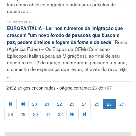
tem como objetivo angariar fundos para projetos de
desenvolv ...
13 Março 2012
EUROPA/ITÁLIA - Ler nos números da imigração que
crescem "um novo êxodo de pessoas que buscam
Roma
paz, pedem direitos e fogem da fome e da sede"
(Agência Fides) – Os Bispos da CEMi (Comissão
Episcopal Italiana para as Migrações), ao final de seu
encontro de 12 de março, recordaram, passado um ano,
o caminho de esperança que levou, através da revolu�
...
2492 artigos encontrados - página corrente: 26 de 167
20
21
22
23
24
25
26
27
28
29
30
31
32