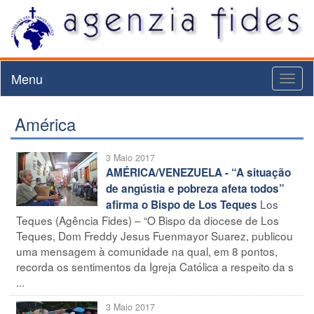
Menu
Toggl
naviga
América
3 Maio 2017
AMÉRICA/VENEZUELA - “A situação
de angústia e pobreza afeta todos”
Los
afirma o Bispo de Los Teques
Teques (Agência Fides) – “O Bispo da diocese de Los
Teques, Dom Freddy Jesus Fuenmayor Suarez, publicou
uma mensagem à comunidade na qual, em 8 pontos,
recorda os sentimentos da Igreja Católica a respeito da s
...
3 Maio 2017