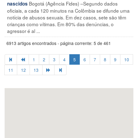
Bogotá (Agência Fides) –Segundo dados
nascidos
oficiais, a cada 120 minutos na Colômbia se difunde uma
notícia de abusos sexuais. Em dez casos, sete são têm
crianças como vítimas. Em 80% das denúncias, o
agressor é al ...
6913 artigos encontrados - página corrente: 5 de 461
1
2
3
4
5
6
7
8
9
10
11
12
13