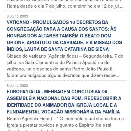
Roma desde o dia 7 de julho, com término em 12 de jul ...
8 Julho 2003
VATICANO - PROMULGADOS 10 DECRETOS DA
CONGREGAÇÃO PARA A CAUSA DOS SANTOS: ÀS
HONRAS DOS ALTARES TAMBÉM O BEATO DOM
ORIONE, APÓSTOLO DA CARIDADE, E A MISSÃO DOS
ÍNDIOS, LAURA DE SANTA CATARINA DE SIENA
Cidade do vaticano (Agência fides) – Segunda-feira, 7 de
julho, na Sala Clementina do Palácio Apostólico do
vaticano, na presença do santo Padre João Paulo II,
foram promulgados alguns decretos que dizem respe ...
8 Julho 2003
EUROPA/ITÁLIA - MENSAGEM CONCLUSIVA DA
ASSEMBLÉIA NACIONAL DAS POM: REDESCOBRIR A
IDENTIDADE DO ANIMADOR DA IGREJA LOCAL E A
FUNDAMENTAL VOCAÇÃO MISSIONÁRIA DA FAMÍLIA
Roma (Agência Fides) – “ O momento atual chama toda a
Igreja a prestar ouvidos a quanto o Espírito lhe está
ditando através desta fase de mudanças que são