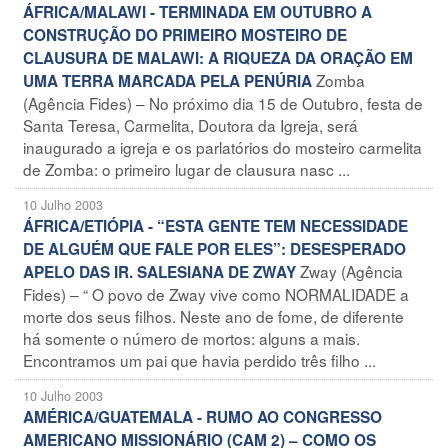
ÁFRICA/MALAWI - TERMINADA EM OUTUBRO A
CONSTRUÇÃO DO PRIMEIRO MOSTEIRO DE
CLAUSURA DE MALAWI: A RIQUEZA DA ORAÇÃO EM
Zomba
UMA TERRA MARCADA PELA PENÚRIA
(Agência Fides) – No próximo dia 15 de Outubro, festa de
Santa Teresa, Carmelita, Doutora da Igreja, será
inaugurado a igreja e os parlatórios do mosteiro carmelita
de Zomba: o primeiro lugar de clausura nasc ...
10 Julho 2003
ÁFRICA/ETIÓPIA - “ESTA GENTE TEM NECESSIDADE
DE ALGUÉM QUE FALE POR ELES”: DESESPERADO
Zway (Agência
APELO DAS IR. SALESIANA DE ZWAY
Fides) – “ O povo de Zway vive como NORMALIDADE a
morte dos seus filhos. Neste ano de fome, de diferente
há somente o número de mortos: alguns a mais.
Encontramos um pai que havia perdido três filho ...
10 Julho 2003
AMÉRICA/GUATEMALA - RUMO AO CONGRESSO
AMERICANO MISSIONÁRIO (CAM 2) – COMO OS