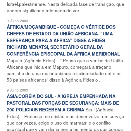
Israel.palestinense. Nesta delicada fase de transição, que
poderá significar a retomada de ver ...
9 Julho 2003
ÁFRICA/MOÇAMBIQUE - COMEÇA O VÉRTICE DOS
CHEFES DE ESTADO DA UNIÃO AFRICANA. “UMA
ESPERANÇA PARA A ÁFRICA” DISSE À FIDES
RICHARD MENATSI, SECRETÁRIO GERAL DA
CONFERÊNCIA EPISCOPAL DA ÁFRICA MERIDIONAL
Maputo (Agência Fides) – “ Penso que o vértice da União
Africana que inicia em Maputo, começará a traçar o
caminho de uma maior unidade e solidariedade entre os
53 países africanos” disse à Agência Fides o ...
9 Julho 2003
ÁSIA/CORÉIA DO SUL - A IGREJA EMPENHADA NA
PASTORAL DAS FORÇAS DE SEGURANÇA: MAIS DE
Seul (Agência
200 POLICIAIS RECEBEM A CRISMA
Fides) – Professar-se cristão mas desenvolver um serviço
que por vezes, exige o uso de marmas: é o conflito
espiritual que vivem diariamente os membros dos corpos