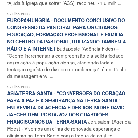
“Ajuda à Igreja que sofre” (ACS), recolheu 71,6 milh ...
9 Julho 2003
EUROPA/HUNGRIA - DOCUMENTO CONCLUSIVO DO
CONGRESSO DA PASTORAL PARA OS CIGANOS:
EDUCAÇÃO, FORMAÇÃO PROFISSIONAL E FAMÍLIA
NO CENTRO DA PASTORAL, UTILIZANDO TAMBÉM A
Budapeste (Agência Fides) –
RÁDIO E A INTERNET
“Ocorre incrementar a compreensão e a solidariedade
em relação à população cigana, afastando toda a
tentação egoísta de divisão ou indiferença”: é um trecho
da mensagem envi ...
9 Julho 2003
ÁSIA/TERRA-SANTA - “CONVERSÕES DO CORAÇÃO
PARA A PAZ E A SEGURANÇA NA TERRA-SANTA” –
ENTREVISTA DA AGÊNCIA FIDES AOS PADRE DAVID
JAEGER OFM, PORTA-VOZ DOS GUARDIÕES
Jerusalém (Agência
FRANCISCANOS DA TERRA-SANTA
Fides) - Vivemos um clima de renovada esperança e
otimismo na Terra-Santa com a trégua do conflito