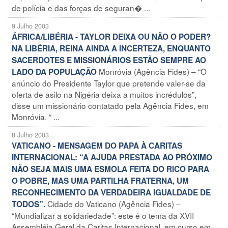
de polícia e das forças de seguran� ...
9 Julho 2003
ÁFRICA/LIBÉRIA - TAYLOR DEIXA OU NÃO O PODER?
NA LIBÉRIA, REINA AINDA A INCERTEZA, ENQUANTO
SACERDOTES E MISSIONÁRIOS ESTÃO SEMPRE AO
Monróvia (Agência Fides) – “O
LADO DA POPULAÇÃO
anúncio do Presidente Taylor que pretende valer-se da
oferta de asilo na Nigéria deixa a muitos incrédulos”,
disse um missionário contatado pela Agência Fides, em
Monróvia. “ ...
8 Julho 2003
VATICANO - MENSAGEM DO PAPA À CARITAS
INTERNACIONAL: “A AJUDA PRESTADA AO PRÓXIMO
NÃO SEJA MAIS UMA ESMOLA FEITA DO RICO PARA
O POBRE, MAS UMA PARTILHA FRATERNA, UM
RECONHECIMENTO DA VERDADEIRA IGUALDADE DE
Cidade do Vaticano (Agência Fides) –
TODOS”.
“Mundializar a solidariedade”: este é o tema da XVII
Assembléia Geral da Caritas Internacional, em curso em