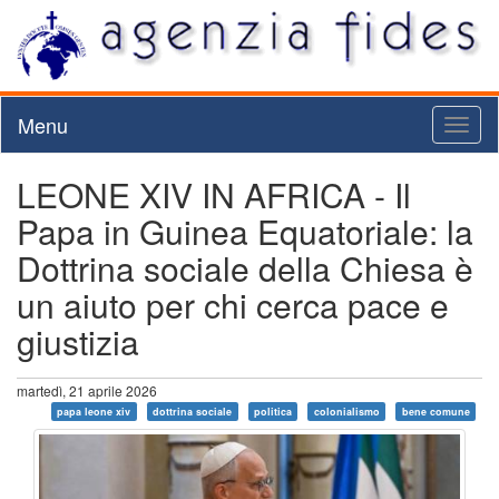
Menu
Toggl
naviga
LEONE XIV IN AFRICA - Il
Papa in Guinea Equatoriale: la
Dottrina sociale della Chiesa è
un aiuto per chi cerca pace e
giustizia
martedì, 21 aprile 2026
papa leone xiv
dottrina sociale
politica
colonialismo
bene comune