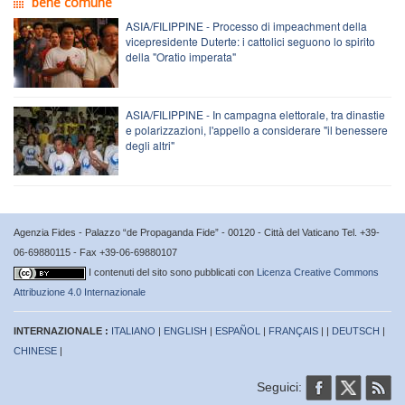
bene comune
ASIA/FILIPPINE - Processo di impeachment della
vicepresidente Duterte: i cattolici seguono lo spirito
della "Oratio imperata"
ASIA/FILIPPINE - In campagna elettorale, tra dinastie
e polarizzazioni, l'appello a considerare "il benessere
degli altri"
Agenzia Fides - Palazzo “de Propaganda Fide” - 00120 - Città del Vaticano Tel. +39-
06-69880115 - Fax +39-06-69880107
I contenuti del sito sono pubblicati con
Licenza Creative Commons
Attribuzione 4.0 Internazionale
INTERNAZIONALE :
ITALIANO
|
ENGLISH
|
ESPAÑOL
|
FRANÇAIS
| |
DEUTSCH
|
CHINESE
|
Seguici: