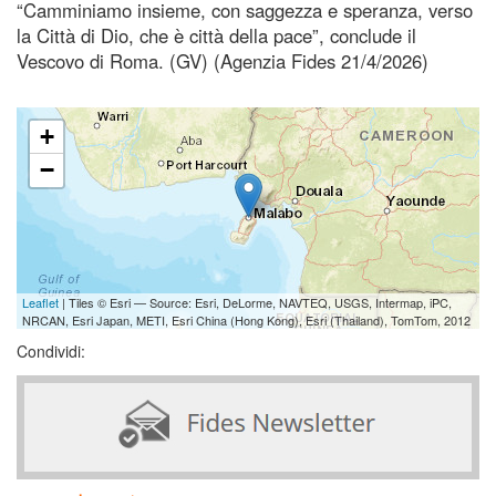
“Camminiamo insieme, con saggezza e speranza, verso
la Città di Dio, che è città della pace”, conclude il
Vescovo di Roma. (GV) (Agenzia Fides 21/4/2026)
+
−
Leaflet
| Tiles © Esri — Source: Esri, DeLorme, NAVTEQ, USGS, Intermap, iPC,
NRCAN, Esri Japan, METI, Esri China (Hong Kong), Esri (Thailand), TomTom, 2012
Condividi: