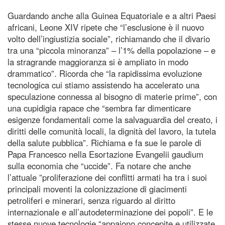
Guardando anche alla Guinea Equatoriale e a altri Paesi
africani, Leone XIV ripete che “l’esclusione è il nuovo
volto dell’ingiustizia sociale”, richiamando che il divario
tra una “piccola minoranza” – l’1% della popolazione – e
la stragrande maggioranza si è ampliato in modo
drammatico”. Ricorda che “la rapidissima evoluzione
tecnologica cui stiamo assistendo ha accelerato una
speculazione connessa al bisogno di materie prime”, con
una cupidigia rapace che “sembra far dimenticare
esigenze fondamentali come la salvaguardia del creato, i
diritti delle comunità locali, la dignità del lavoro, la tutela
della salute pubblica”. Richiama e fa sue le parole di
Papa Francesco nella Esortazione Evangelii gaudium
sulla economia che “uccide”. Fa notare che anche
l’attuale ”proliferazione dei conflitti armati ha tra i suoi
principali moventi la colonizzazione di giacimenti
petroliferi e minerari, senza riguardo al diritto
internazionale e all’autodeterminazione dei popoli”. E le
stesse nuove tecnologie “appaiono concepite e utilizzate