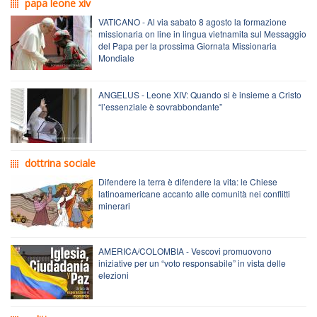
papa leone xiv
VATICANO - Al via sabato 8 agosto la formazione
missionaria on line in lingua vietnamita sul Messaggio
del Papa per la prossima Giornata Missionaria
Mondiale
ANGELUS - Leone XIV: Quando si è insieme a Cristo
“l’essenziale è sovrabbondante”
dottrina sociale
Difendere la terra è difendere la vita: le Chiese
latinoamericane accanto alle comunità nei conflitti
minerari
AMERICA/COLOMBIA - Vescovi promuovono
iniziative per un “voto responsabile” in vista delle
elezioni