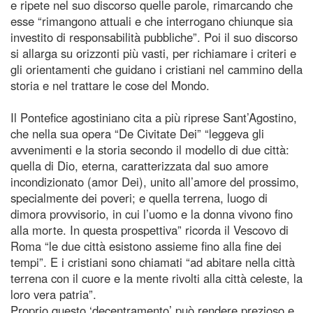
e ripete nel suo discorso quelle parole, rimarcando che
esse “rimangono attuali e che interrogano chiunque sia
investito di responsabilità pubbliche”. Poi il suo discorso
si allarga su orizzonti più vasti, per richiamare i criteri e
gli orientamenti che guidano i cristiani nel cammino della
storia e nel trattare le cose del Mondo.
Il Pontefice agostiniano cita a più riprese Sant’Agostino,
che nella sua opera “De Civitate Dei” “leggeva gli
avvenimenti e la storia secondo il modello di due città:
quella di Dio, eterna, caratterizzata dal suo amore
incondizionato (amor Dei), unito all’amore del prossimo,
specialmente dei poveri; e quella terrena, luogo di
dimora provvisorio, in cui l’uomo e la donna vivono fino
alla morte. In questa prospettiva” ricorda il Vescovo di
Roma “le due città esistono assieme fino alla fine dei
tempi”. E i cristiani sono chiamati “ad abitare nella città
terrena con il cuore e la mente rivolti alla città celeste, la
loro vera patria”.
Proprio questo ‘decentramento’ può rendere prezioso e