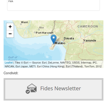
FMA
+
−
Leaflet
| Tiles © Esri — Source: Esri, DeLorme, NAVTEQ, USGS, Intermap, iPC,
NRCAN, Esri Japan, METI, Esri China (Hong Kong), Esri (Thailand), TomTom, 2012
Condividi: