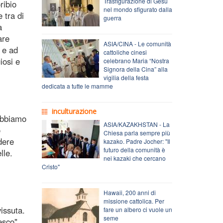
Trasfigurazione di Gesù
ribio
nel mondo sfigurato dalla
 tra di
guerra
a
are
ASIA/CINA - Le comunità
 e ad
cattoliche cinesi
iosi e
celebrano Maria “Nostra
Signora della Cina” alla
vigilia della festa
dedicata a tutte le mamme
inculturazione
obbiamo
ASIA/KAZAKHSTAN - La
o
Chiesa parla sempre più
dere
kazako. Padre Jocher: "Il
futuro della comunità è
lle.
nei kazaki che cercano
Cristo"
Hawaii, 200 anni di
missione cattolica. Per
issuta.
fare un albero ci vuole un
seme
esco".