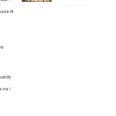
l
cuore di
ti
a
guardo
 tra i