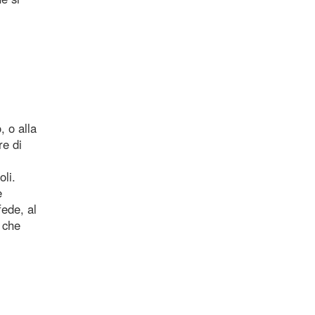
 o alla
re di
oli.
e
fede, al
 che