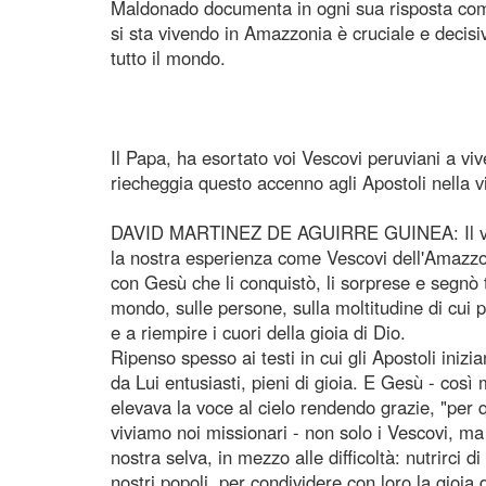
Maldonado documenta in ogni sua risposta com
si sta vivendo in Amazzonia è cruciale e decisiv
tutto il mondo.
Il Papa, ha esortato voi Vescovi peruviani a vi
riecheggia questo accenno agli Apostoli nella 
DAVID MARTINEZ DE AGUIRRE GUINEA: Il vincol
la nostra esperienza come Vescovi dell'Amazzoni
con Gesù che li conquistò, li sorprese e segnò 
mondo, sulle persone, sulla moltitudine di cui p
e a riempire i cuori della gioia di Dio.
Ripenso spesso ai testi in cui gli Apostoli inizi
da Lui entusiasti, pieni di gioia. E Gesù - così
elevava la voce al cielo rendendo grazie, "per 
viviamo noi missionari - non solo i Vescovi, ma 
nostra selva, in mezzo alle difficoltà: nutrirci 
nostri popoli, per condividere con loro la gioia