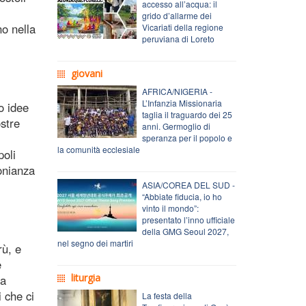
accesso all’acqua: il
grido d’allarme dei
no nella
Vicariati della regione
peruviana di Loreto
giovani
AFRICA/NIGERIA -
L’Infanzia Missionaria
o idee
taglia il traguardo dei 25
ostre
anni. Germoglio di
speranza per il popolo e
la comunità ecclesiale
poli
onianza
ASIA/COREA DEL SUD -
“Abbiate fiducia, io ho
vinto il mondo”:
presentato l’inno ufficiale
della GMG Seoul 2027,
nel segno dei martiri
rù, e
e
liturgia
na
 che ci
La festa della