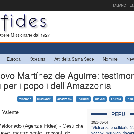
ITALIANO
EN
 Opere Missionarie dal 1927
Europa
Oceania
Atti della Santa Sede
Nomine
New
vo Martínez de Aguirre: testimon
 per i popoli dell’Amazzonia
missione
missionari
amazzonia
indigeni
giovani
liturgia
incul
i Valente
PERU
2026-08-04
Maldonado (Agenzia Fides) - Gesù che
“Vicinanza e solidarietà”:
ove, mentre sente i racconti dei
vescovi peruviani davanti