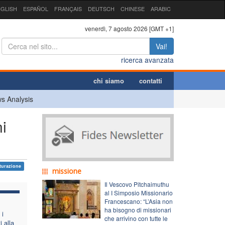
GLISH
ESPAÑOL
FRANÇAIS
DEUTSCH
CHINESE
ARABIC
venerdì, 7 agosto 2026 [GMT +1]
Vai!
ricerca avanzata
chi siamo
contatti
s Analysis
i
turazione
missione
Il Vescovo Pitchaimuthu
al I Simposio Missionario
Francescano: “L’Asia non
ha bisogno di missionari
 i
che arrivino con tutte le
 alla