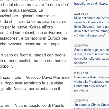
tragedia aerea di Nazca
i che lui stesso ha inviato “a due a due”
iare la sua salvezza. Le
2026-08-04
azioni per i giovani amazzonici
Mille chilometri dall’Am
i da chi li sfrutta come sicari e carne
verso la Giornata Nazion
lo per le nuove “Corse all’oro”.
della Gioventù: “sono par
dalla selva senza immag
ura Dei Domenicani, che arrivarono in
ciò che mi aspettava”
uistadores”, e tornarono in Europa per
 che avevano incontrato tra i popoli
2026-07-20
Sisma nella regione andi
Junín, la comunità eccle
 arrivano da fuori e, magari con buone
coinvolta nelle operazion
“più o meno esotici, ma che non hanno
soccorso
popoli”.
2026-07-18
gli spunti che Il Vescovo David Martínez
Presidente Keiko Fujimor
visita alla Presidenza de
s, dopo aver terminato la sua visita
Conferenza episcopale
li altri Vescovi peruviani anche il
peruviana
2026-07-14
catori, il Vicario apostolico di Puerto
“In persona Christi Capiti
Chiese latinoamericane s