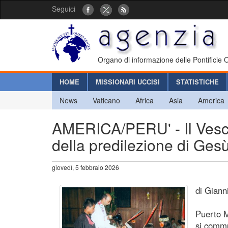
Seguici
Organo di informazione delle Pontificie
HOME
MISSIONARI UCCISI
STATISTICHE
News
Vaticano
Africa
Asia
America
AMERICA/PERU' - Il Vesco
della predilezione di Gesù
giovedì, 5 febbraio 2026
di Giann
Puerto 
si commu