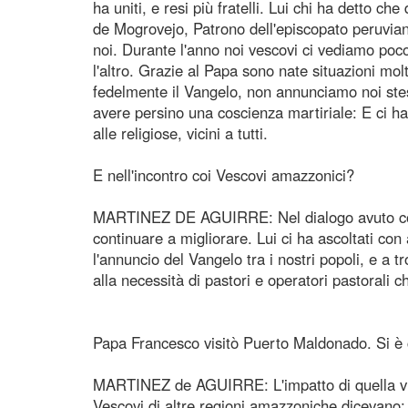
ha uniti, e resi più fratelli. Lui chi ha detto c
de Mogrovejo, Patrono dell'episcopato peruviano
noi. Durante l'anno noi vescovi ci vediamo poc
l'altro. Grazie al Papa sono nate situazioni mol
fedelmente il Vangelo, non annunciamo noi stess
avere persino una coscienza martiriale: E ci ha c
alle religiose, vicini a tutti.
E nell'incontro coi Vescovi amazzonici?
MARTINEZ DE AGUIRRE: Nel dialogo avuto col P
continuare a migliorare. Lui ci ha ascoltati con
l'annuncio del Vangelo tra i nostri popoli, e a 
alla necessità di pastori e operatori pastorali 
Papa Francesco visitò Puerto Maldonado. Si è 
MARTINEZ de AGUIRRE: L'impatto di quella visit
Vescovi di altre regioni amazzoniche dicevano: