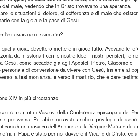
e dal male, vedendo che in Cristo trovavano una speranza.
e le situazioni di dolore, di sofferenza e di male che esisto
arle con la gioia e la pace di Gesù.
re l'entusiasmo missionario?
ella gioia, dovettero mettere in gioco tutto. Avevano le lor
onia da missionari con le nostre idee, i nostri pensieri, le n
a Gesù, come accadde già agli Apostoli Pietro, Giacomo o
 personale di conversione da vivere con Gesù, insieme ai po
erso la testimonianza, e verso il martirio, che è dare testim
one XIV in più circostanze.
tro con tutti i Vescovi della Conferenza episcopale del Pe
onia peruviana. Poi abbiamo avuto anche il privilegio di esser
Vaticani di un mosaico dell'Annuncio alla Vergine Maria e di u
ni, il Papa è stato per noi davvero il Vicario di Cristo, colui