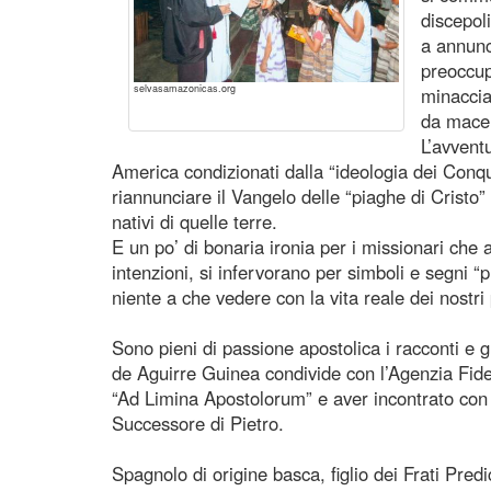
discepol
a annunc
preoccup
selvasamazonicas.org
minacciat
da macel
L’avvent
America condizionati dalla “ideologia dei Conq
riannunciare il Vangelo delle “piaghe di Cristo”
nativi di quelle terre.
E un po’ di bonaria ironia per i missionari che
intenzioni, si infervorano per simboli e segni 
niente a che vedere con la vita reale dei nostri 
Sono pieni di passione apostolica i racconti e 
de Aguirre Guinea condivide con l’Agenzia Fide
“Ad Limina Apostolorum” e aver incontrato con g
Successore di Pietro.
Spagnolo di origine basca, figlio dei Frati Predi