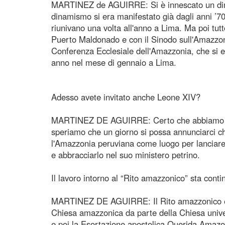
MARTINEZ de AGUIRRE: Si è innescato un dinam
dinamismo si era manifestato già dagli anni ’70
riunivano una volta all'anno a Lima. Ma poi tutt
Puerto Maldonado e con il Sinodo sull'Amazzonia 
Conferenza Ecclesiale dell'Amazzonia, che si es
anno nel mese di gennaio a Lima.
Adesso avete invitato anche Leone XIV?
MARTINEZ DE AGUIRRE: Certo che abbiamo invit
speriamo che un giorno si possa annunciarci ch
l'Amazzonia peruviana come luogo per lanciare
e abbracciarlo nel suo ministero petrino.
Il lavoro intorno al “Rito amazzonico” sta cont
MARTINEZ DE AGUIRRE: Il Rito amazzonico è un
Chiesa amazzonica da parte della Chiesa univers
e poi la Esortazione apostolica Querida Amazoni