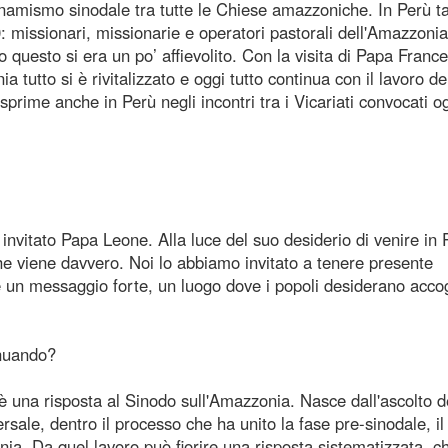
ismo sinodale tra tutte le Chiese amazzoniche. In Perù ta
: missionari, missionarie e operatori pastorali dell'Amazzonia
o questo si era un po’ affievolito. Con la visita di Papa Franc
tutto si è rivitalizzato e oggi tutto continua con il lavoro de
prime anche in Perù negli incontri tra i Vicariati convocati o
ato Papa Leone. Alla luce del suo desiderio di venire in 
e viene davvero. Noi lo abbiamo invitato a tenere presente
 un messaggio forte, un luogo dove i popoli desiderano accog
inuando?
a risposta al Sinodo sull'Amazzonia. Nasce dall'ascolto d
ale, dentro il processo che ha unito la fase pre-sinodale, i
a. Da quel lavoro può fiorire una risposta sistematizzata, ch