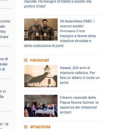
risposte. Ha bisogno di fratelli e sorelle che
portino Cristo”
azzonia
XII Assemblea FABC: i
ale
vescovi asiatici
rinnovano il loro
tito
impegno a favore della
inare
missione sinodale e
della costruzione di ponti
na di
missionari
siale
Hawaii, 200 anni di
i di
missione cattolica. Per
fare un albero ci vuole un
seme
i in
lla
Il tesoro nascosto della
Papua Nuova Guinea: la
sapienza dei missionari
anziani
s”: le
amazzonia
i