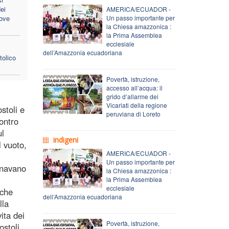
dei
AMERICA/ECUADOR -
uove
Un passo importante per
la Chiesa amazzonica :
la Prima Assemblea
ecclesiale
dell’Amazzonia ecuadoriana
tolico
Povertà, istruzione,
accesso all’acqua: il
grido d’allarme dei
Vicariati della regione
stoli e
peruviana di Loreto
ontro
ul
indigeni
l vuoto,
AMERICA/ECUADOR -
Un passo importante per
ornavano
la Chiesa amazzonica :
la Prima Assemblea
ecclesiale
 che
dell’Amazzonia ecuadoriana
lla
ita dei
Povertà, istruzione,
ostoli