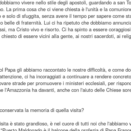
he dobbiamo vivere nello stile degli apostoli, guardando a san To
. La prima cosa che ci viene chiesta è l'unità e la comunione
o e solo di sfuggita, senza avere il tempo per sapere come st
to belle di fraternità. Lui ci ha ripetuto che dobbiamo annunci
i, ma Cristo vivo e risorto. Ci ha spinto a essere coraggiosi
hiesto di essere vicini alla gente, ai nostri sacerdoti, ai relig
apa gli abbiamo raccontato le nostre difficoltà, e come d
 attenzione, ci ha incoraggiati a continuare a rendere concret
trovare strade per promuovere i ministeri ecclesiali, per rispon
che l'Amazzonia ha davanti, anche con l'aiuto delle Chiese sore
conservata la memoria di quella visita?
a è stato grandioso, è nel cuore di tutti noi che l'abbiamo v
 "Puerto Maldonado è il balcone della profezia di Papa Franc