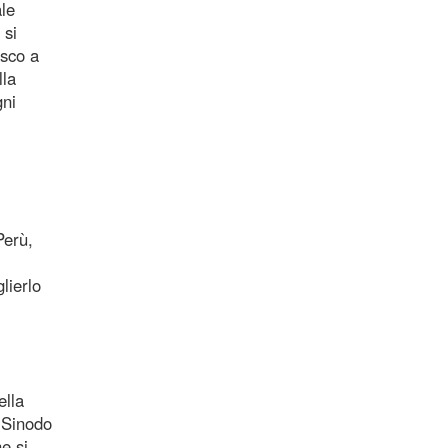
le
 si
esco a
lla
gni
Perù,
lierlo
ella
l Sinodo
e si