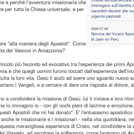
e e perché l’avventura missionaria che
interrogano sull’identità 
a per tutta la Chiesa universale, e per
sacerdoti davanti alle n
urgenze pastorali
2026-07-09
Nomina del Vicario Apos
di Jaén en Perù
vere "alla maniera degli Apostoli". Come
vita dei Vescovi in Amazzonia?
o più fecondo ed evocativo tra l'esperienza dei primi Apo
a è che quegli uomini furono toccati dall'esperienza dell'inc
tutta la loro vita. Gesù li aiutò ad avere uno sguardo nuovo s
arlano i Vangeli, e a cercare di dare una risposta al dolore, a
ano a condividere la missione di Gesù: lui li inviava e loro rit
 me lo immagino io - con gli occhi pieni di lacrime e emozione,
questi Apostoli che mi hai donato". E' l'entusiasmo apostolico
anche le missionarie e i missionari - nella vita quotidiana, ne
di questa meravigliosa esperienza di Cristo, nel condividere la v
 del Vangelo, ad ascoltare la sofferenza, come facevano gli Ap