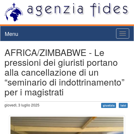
Menu
Toggl
naviga
AFRICA/ZIMBABWE - Le
pressioni dei giuristi portano
alla cancellazione di un
“seminario di indottrinamento”
per i magistrati
giovedì, 3 luglio 2025
giustizia
laici