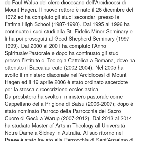
do Paul Walua del clero diocesano dell’Arcidiocesi di
Mount Hagen. Il nuovo rettore è nato il 26 dicembre del
1972 ed ha compiuto gli studi secondari presso la
Fatima High School (1987-1990). Dal 1995 al 1996 ha
continuato i suoi studi alla St. Fidelis Minor Seminary e
li ha poi proseguiti al Good Shepherd Seminary (1997-
1999). Dal 2000 al 2001 ha compiuto l’Anno
Spirituale/Pastorale e dopo ha continuato gli studi
presso l’Istituto di Teologia Cattolica a Bomana, dove ha
ottenuto il Baccalaureato (2002-2004). Nel 2005 ha
svolto il ministero diaconale nell’Arcidiocesi di Mount
Hagen ed il 19 aprile 2006 è stato ordinato sacerdote
per la stessa circoscrizione ecclesiastica.
Da presbitero ha svolto il ministero pastorale come
Cappellano della Prigione di Baisu (2006-2007); dopo è
stato nominato Parroco della Parrocchia del Sacro
Cuore di Gesù a Warup (2007-2012). Dal 2013 al 2014
ha studiato Master of Arts in Theology all’Università
Notre Dame a Sidney in Autralia. Al suo ritorno nel
Paese è stato inviato alla Parrocchia di Sant’Anzelmo di