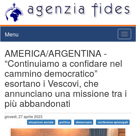
Menu
Toggl
naviga
AMERICA/ARGENTINA -
“Continuiamo a confidare nel
cammino democratico”
esortano i Vescovi, che
annunciano una missione tra i
più abbandonati
giovedì, 27 aprile 2023
situazione sociale
politica
democrazia
conferenze episcopali