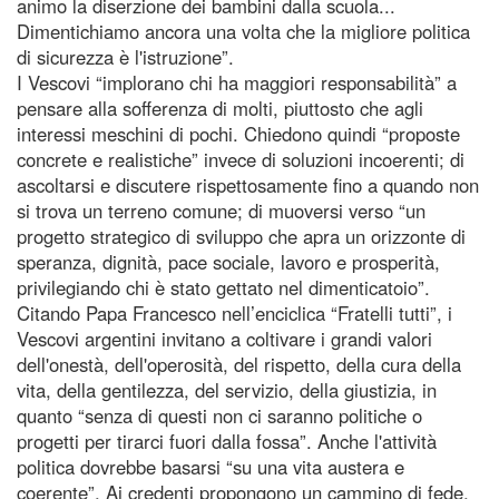
animo la diserzione dei bambini dalla scuola...
Dimentichiamo ancora una volta che la migliore politica
di sicurezza è l'istruzione”.
I Vescovi “implorano chi ha maggiori responsabilità” a
pensare alla sofferenza di molti, piuttosto che agli
interessi meschini di pochi. Chiedono quindi “proposte
concrete e realistiche” invece di soluzioni incoerenti; di
ascoltarsi e discutere rispettosamente fino a quando non
si trova un terreno comune; di muoversi verso “un
progetto strategico di sviluppo che apra un orizzonte di
speranza, dignità, pace sociale, lavoro e prosperità,
privilegiando chi è stato gettato nel dimenticatoio”.
Citando Papa Francesco nell’enciclica “Fratelli tutti”, i
Vescovi argentini invitano a coltivare i grandi valori
dell'onestà, dell'operosità, del rispetto, della cura della
vita, della gentilezza, del servizio, della giustizia, in
quanto “senza di questi non ci saranno politiche o
progetti per tirarci fuori dalla fossa”. Anche l'attività
politica dovrebbe basarsi “su una vita austera e
coerente”. Ai credenti propongono un cammino di fede,