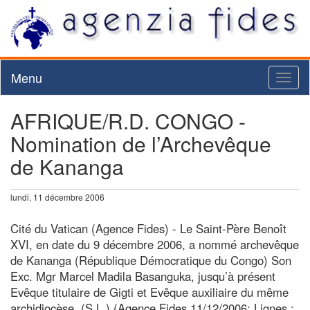
Menu
Toggl
naviga
AFRIQUE/R.D. CONGO -
Nomination de l’Archevêque
de Kananga
lundi, 11 décembre 2006
Cité du Vatican (Agence Fides) - Le Saint-Père Benoît
XVI, en date du 9 décembre 2006, a nommé archevêque
de Kananga (République Démocratique du Congo) Son
Exc. Mgr Marcel Madila Basanguka, jusqu’à présent
Evêque titulaire de Gigti et Evêque auxiliaire du même
archidiocèse. (S.L.) (Agence Fides 11/12/2006; Lignes :