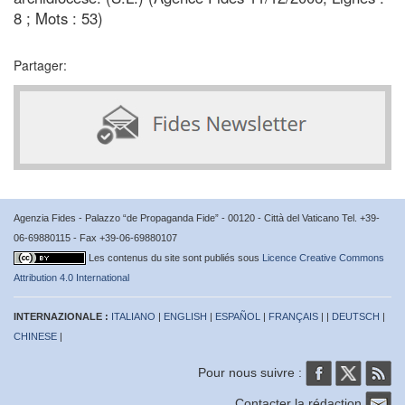
8 ; Mots : 53)
Partager:
Agenzia Fides - Palazzo “de Propaganda Fide” - 00120 - Città del Vaticano Tel. +39-
06-69880115 - Fax +39-06-69880107
Les contenus du site sont publiés sous
Licence Creative Commons
Attribution 4.0 International
INTERNAZIONALE :
ITALIANO
|
ENGLISH
|
ESPAÑOL
|
FRANÇAIS
| |
DEUTSCH
|
CHINESE
|
Pour nous suivre :
Contacter la rédaction