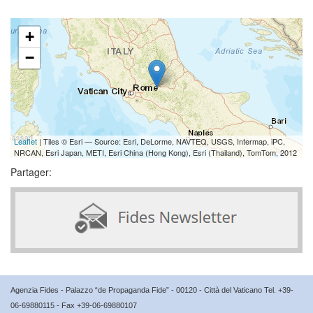
+
−
Leaflet
| Tiles © Esri — Source: Esri, DeLorme, NAVTEQ, USGS, Intermap, iPC,
NRCAN, Esri Japan, METI, Esri China (Hong Kong), Esri (Thailand), TomTom, 2012
Partager:
Agenzia Fides - Palazzo “de Propaganda Fide” - 00120 - Città del Vaticano Tel. +39-
06-69880115 - Fax +39-06-69880107