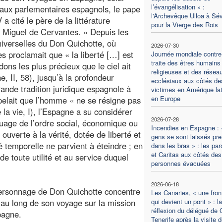
l’évangélisation » :
aux parlementaires espagnols, le pape
l'Archevêque Ulloa à Sév
a cité le père de la littérature
pour la Vierge des Rois
, Miguel de Cervantes. « Depuis les
iverselles du Don Quichotte, où
2026-07-30
s proclamait que « la liberté […] est
Journée mondiale contre
traite des êtres humains
dons les plus précieux que le ciel ait
religieuses et des résea
 II, 58), jusqu’à la profondeur
ecclésiaux aux côtés de
grande tradition juridique espagnole à
victimes en Amérique lat
en Europe
elait que l’homme « ne se résigne pas
 la vie, I), l’Espagne a su considérer
2026-07-28
uage de l’ordre social, économique ou
Incendies en Espagne : 
ouverte à la vérité, dotée de liberté et
gens se sont laissés pre
é temporelle ne parvient à éteindre ; en
dans les bras » : les pa
et Caritas aux côtés des
e toute utilité et au service duquel
personnes évacuées
2026-06-18
e personnage de Don Quichotte concentre
Les Canaries, « une fron
t au long de son voyage sur la mission
qui devient un pont » : la
réflexion du délégué de 
pagne.
Tenerife après la visite 