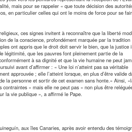
lité, mais pour se rappeler « que toute décision des autorité
s, en particulier celles qui ont le moins de force pour se fai
religieux, ces signes invitent à reconnaître que la liberté mo
on de la conscience, profondément marquée par la tradition
ples ont appris que le droit doit servir le bien, que la justice
de légitimité, que les pauvres font pleinement partie de la
 conformément à sa dignité et que la vie humaine ne peut jam
suivi avant d’affirmer : « Une loi n’atteint pas sa véritable
ment approuvée ; elle l’atteint lorsque, en plus d’être valide 
 de la personne et sortir de cet examen sans honte.» Ainsi, «l
s contraintes » mais elle ne peut pas « non plus être relégué
r la vie publique », a affirmé le Pape.
guineguín, aux îles Canaries, après avoir entendu des témoi