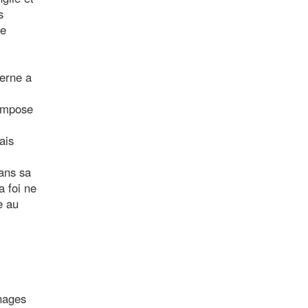
s
re
derne a
 impose
ais
dans sa
a foi ne
e au
gnages