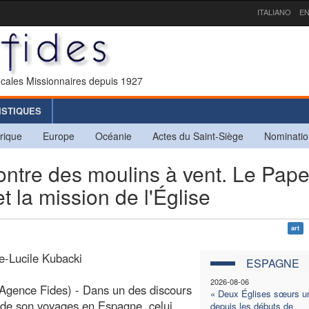
ITALIANO
EN
icales Missionnaires depuis 1927
ISTIQUES
rique
Europe
Océanie
Actes du Saint-Siège
Nominatio
ontre des moulins à vent. Le Pap
 la mission de l'Église
art
e-Lucile Kubacki
ESPAGNE
2026-08-06
Agence Fides) - Dans un des discours
« Deux Églises sœurs u
de son voyages en Espagne, celui
depuis les débuts de