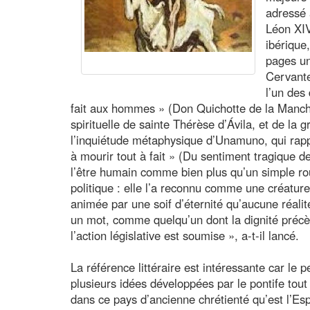
adressé 
Léon XIV 
ibérique
pages un
Cervante
l’un des 
fait aux hommes » (Don Quichotte de la Manche,
spirituelle de sainte Thérèse d’Ávila, et de la 
l’inquiétude métaphysique d’Unamuno, qui rapp
à mourir tout à fait » (Du sentiment tragique de
l’être humain comme bien plus qu’un simple ro
politique : elle l’a reconnu comme une créature 
animée par une soif d’éternité qu’aucune réalit
un mot, comme quelqu’un dont la dignité précèd
l’action législative est soumise », a-t-il lancé.
La référence littéraire est intéressante car l
plusieurs idées développées par le pontife tou
dans ce pays d’ancienne chrétienté qu’est l’Es