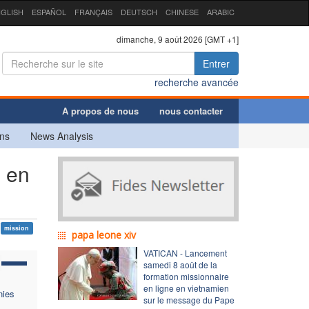
GLISH
ESPAÑOL
FRANÇAIS
DEUTSCH
CHINESE
ARABIC
dimanche, 9 août 2026 [GMT +1]
Entrer
recherche avancée
A propos de nous
nous contacter
ns
News Analysis
e en
mission
papa leone xiv
VATICAN - Lancement
samedi 8 août de la
formation missionnaire
en ligne en vietnamien
nies
sur le message du Pape