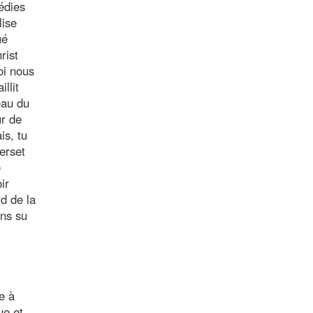
édies
lise
ué
rist
oi nous
llit
eau du
ur de
is, tu
verset
e
ir
rd de la
ons su
e à
ue et