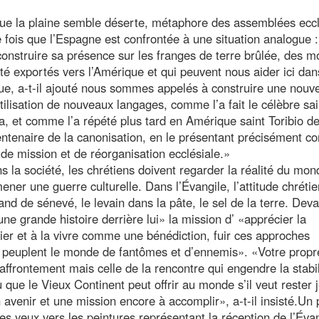
t que la plaine semble déserte, métaphore des assemblées ecc
e fois que l’Espagne est confrontée à une situation analogue 
construire sa présence sur les franges de terre brûlée, des m
été exportés vers l’Amérique et qui peuvent nous aider ici dan
ue, a-t-il ajouté nous sommes appelés à construire une nouve
utilisation de nouveaux langages, comme l’a fait le célèbre sai
, et comme l’a répété plus tard en Amérique saint Toribio d
entenaire de la canonisation, en le présentant précisément 
de mission et de réorganisation ecclésiale.»
s la société, les chrétiens doivent regarder la réalité du mond
 mener une guerre culturelle. Dans l’Évangile, l’attitude chréti
nd de sénevé, le levain dans la pâte, le sel de la terre. Deva
une grande histoire derrière lui» la mission d’ «apprécier la
nier et à la vivre comme une bénédiction, fuir ces approches
qui peuplent le monde de fantômes et d’ennemis». «Votre propr
’affrontement mais celle de la rencontre qui engendre la stabil
au que le Vieux Continent peut offrir au monde s’il veut rester 
n avenir et une mission encore à accomplir», a-t-il insisté.Un
 les yeux vers les peintures représentant la réception de l’Évan