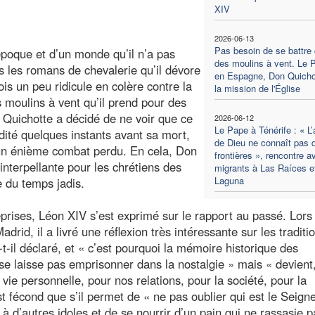
XIV
2026-06-13
Pas besoin de se battre 
poque et d’un monde qu’il n’a pas
des moulins à vent. Le 
s les romans de chevalerie qu’il dévore
en Espagne, Don Quicho
is un peu ridicule en colère contre la
la mission de l'Église
es moulins à vent qu’il prend pour des
on Quichotte a décidé de ne voir que ce
2026-06-12
Le Pape à Ténérife : « L
ucidité quelques instants avant sa mort,
de Dieu ne connaît pas 
 un énième combat perdu. En cela, Don
frontières », rencontre a
interpellante pour les chrétiens des
migrants à Las Raíces e
Laguna
e du temps jadis.
prises, Léon XIV s’est exprimé sur le rapport au passé. Lors
id, il a livré une réflexion très intéressante sur les traditi
-il déclaré, et « c’est pourquoi la mémoire historique des
e laisse pas emprisonner dans la nostalgie » mais « devient
 vie personnelle, pour nos relations, pour la société, pour la
est fécond que s’il permet de « ne pas oublier qui est le Seign
à d’autres idoles et de se nourrir d’un pain qui ne rassasie pa