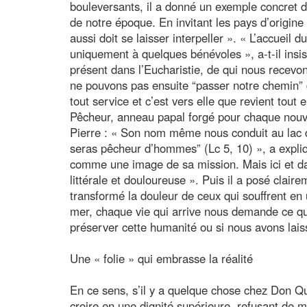
bouleversants, il a donné un exemple concret d
de notre époque. En invitant les pays d’origine
aussi doit se laisser interpeller ». « L’accueil
uniquement à quelques bénévoles », a-t-il insis
présent dans l’Eucharistie, de qui nous recevons
ne pouvons pas ensuite “passer notre chemin” dev
tout service et c’est vers elle que revient tou
Pêcheur, anneau papal forgé pour chaque nouve
Pierre : « Son nom même nous conduit au lac de 
seras pêcheur d’hommes” (Lc 5, 10) », a expliqué
comme une image de sa mission. Mais ici et da
littérale et douloureuse ». Puis il a posé clair
transformé la douleur de ceux qui souffrent en 
mer, chaque vie qui arrive nous demande ce qu’
préserver cette humanité ou si nous avons laissé
Une « folie » qui embrasse la réalité
En ce sens, s’il y a quelque chose chez Don Quic
croire en une dignité supérieure, refusant de 