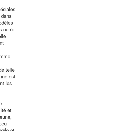
lésiales
: dans
odèles
s notre
lle
nt
e
comme
e telle
enne est
nt les
e
ité et
jeune,
 peu
gile et