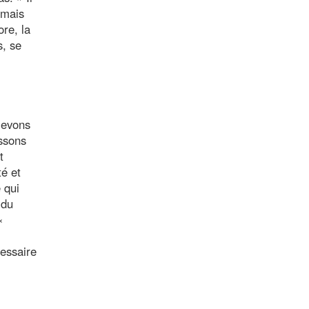
 mais
ore, la
s, se
levons
issons
t
té et
 qui
 du
«
cessaire