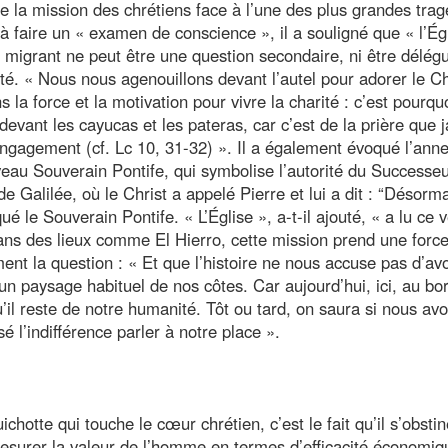
e la mission des chrétiens face à l’une des plus grandes trag
 à faire un « examen de conscience », il a souligné que « l’Ég
 du migrant ne peut être une question secondaire, ni être délég
té. « Nous nous agenouillons devant l’autel pour adorer le Ch
 la force et la motivation pour vivre la charité : c’est pourqu
ant les cayucas et les pateras, car c’est de la prière que jai
t engagement (cf. Lc 10, 31-32) ». Il a également évoqué l’ann
au Souverain Pontife, qui symbolise l’autorité du Successe
Galilée, où le Christ a appelé Pierre et lui a dit : “Désorma
 le Souverain Pontife. « L’Église », a-t-il ajouté, « a lu ce 
ns des lieux comme El Hierro, cette mission prend une forc
ement la question : « Et que l’histoire ne nous accuse pas d’avo
un paysage habituel de nos côtes. Car aujourd’hui, ici, au bo
il reste de notre humanité. Tôt ou tard, on saura si nous av
 l’indifférence parler à notre place ».
hotte qui touche le cœur chrétien, c’est le fait qu’il s’obstin
mesurer la valeur de l’homme en termes d’efficacité économiq