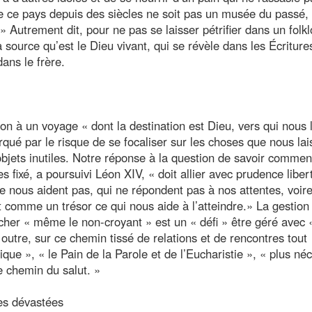
ime ce pays depuis des siècles ne soit pas un musée du passé,
 Autrement dit, pour ne pas se laisser pétrifier dans un folkl
a source qu’est le Dieu vivant, qui se révèle dans les Écriture
ans le frère.
on à un voyage « dont la destination est Dieu, vers qui nous 
qué par le risque de se focaliser sur les choses que nous la
objets inutiles. Notre réponse à la question de savoir commen
fixé, a poursuivi Léon XIV, « doit allier avec prudence liber
e nous aident pas, qui ne répondent pas à nos attentes, voire
t comme un trésor ce qui nous aide à l’atteindre.» La gestion
ucher « même le non-croyant » est un « défi » être géré avec 
n outre, sur ce chemin tissé de relations et de rencontres tout
que », « le Pain de la Parole et de l’Eucharistie », « plus né
le chemin du salut. »
res dévastées