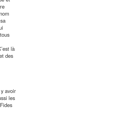
tre
u nom
 sa
ui
 tous
’est là
et des
 y avoir
ssi les
 Fides