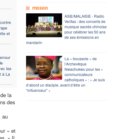
mission
ASIE/MALAISIE - Radio
Veritas : des concerts de
contre
musique sacrée chinoise
Pape
pour célébrer les 50 ans
tte et
de ses émissions en
mandarin
’amour
La « boussole » de
de
l’Archevêque
vec les
Nwachukwu pour les «
t à La
communicateurs
catholiques » : « Je suis
d’abord un disciple, avant d’être un
“influenceur” »
 de la
ons des
, au
eur » et
s. » Il