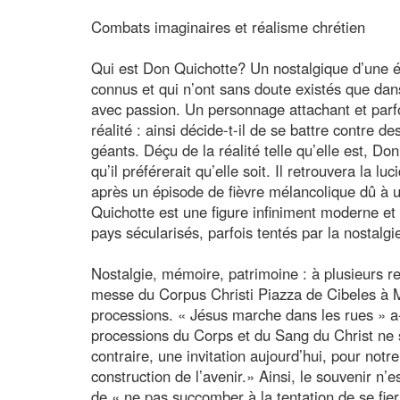
Combats imaginaires et réalisme chrétien
Qui est Don Quichotte? Un nostalgique d’une é
connus et qui n’ont sans doute existés que dan
avec passion. Un personnage attachant et parfo
réalité : ainsi décide-t-il de se battre contre d
géants. Déçu de la réalité telle qu’elle est, D
qu’il préférerait qu’elle soit. Il retrouvera la l
après un épisode de fièvre mélancolique dû à
Quichotte est une figure infiniment moderne et 
pays sécularisés, parfois tentés par la nostalgi
Nostalgie, mémoire, patrimoine : à plusieurs re
messe du Corpus Christi Piazza de Cibeles à Madr
processions. « Jésus marche dans les rues » a-t
processions du Corps et du Sang du Christ ne s
contraire, une invitation aujourd’hui, pour notre
construction de l’avenir.» Ainsi, le souvenir n’
de « ne pas succomber à la tentation de se fier 