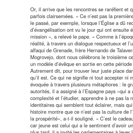
Or, il arrive que les rencontres se raréfient e
parfois clairsemées. « Ce n’est pas la premièr
le passé, par exemple, lorsque l’Église a dû re
d’évangélisation ont vu le jour qui ont ensuite 
mission », a relevé le pape. « Comme à l’époq
réalité, à travers un dialogue respectueux et l’
alfaqui de Grenade, frère Hernando de Talavera
Mogrovejo, dont nous célébrons le troisième c
un modèle d’évêque en sortie en cette période 
Autrement dit, pour trouver leur juste place dan
qu’il est. Ce qui ne signifie ni tout accepter ni
évoquée à travers plusieurs métaphores : le gra
autorités, il a assigné à l’Espagne pays «qui a 
complexité et l’étudier, apprendre à ne pas la 
identitaires qui semblent tout éclairer, mais 
histoire montre que ce n’est pas la culture de l
la prospérité», a-t-il souligné. « C’est le cade
car jeune est celui qui a le sentiment d’avoir u
plus tard, il a invité les parlementaires à lever