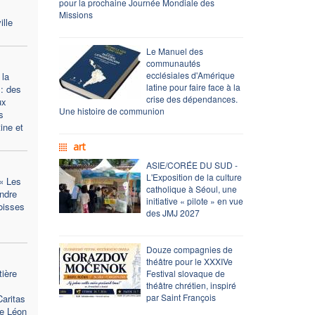
pour la prochaine Journée Mondiale des
Missions
ille
Le Manuel des
communautés
ecclésiales d'Amérique
 la
latine pour faire face à la
 : des
crise des dépendances.
ux
Une histoire de communion
s
ine et
art
ASIE/CORÉE DU SUD -
L'Exposition de la culture
« Les
catholique à Séoul, une
ndre
initiative « pilote » en vue
roisses
des JMJ 2027
Douze compagnies de
théâtre pour le XXXIVe
tière
Festival slovaque de
théâtre chrétien, inspiré
par Saint François
Caritas
de Léon