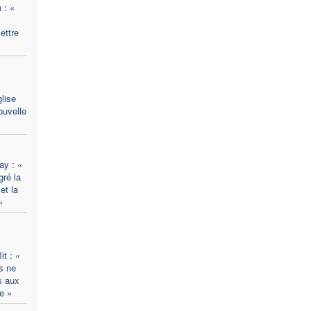
 : «
mettre
lise
ouvelle
ay : «
ré la
et la
»
t : «
s ne
s aux
e »