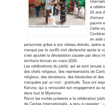
internat
a célébr
25 ans d'
d'amour 
pauvre e
Karuna Mission Social Solidarity Myanmar
Cette or
Conféren
en aide 
personnes grâce à son réseau étendu, opère a
marqué par le conflit civil déclenché après le c
s’est ajoutée la dévastation causée par deux tr
territoire birman en mars 2025.
Les célébrations du jubilé, qui se sont tenues 
des chefs religieux, des représentants de Cari
religieux, des donateurs, des bénévoles et des 
marquées par un mot : gratitude. Tous ont expr
Karuna, qui a renouvelé son engagement au s
dans tout le Myanmar.
Parmi les invités présents à la célébration jubil
de Caritas Internationalis, a tenu à rappeler : 