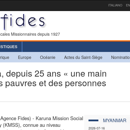
ITALIANO
EN
icales Missionnaires depuis 1927
ISTIQUES
rique
Europe
Océanie
Actes du Saint-Siège
Nominatio
 depuis 25 ans « une main
es pauvres et des personnes
Agence Fides) - Karuna Mission Social
MYANMAR
ty (KMSS), connue au niveau
2026-07-16