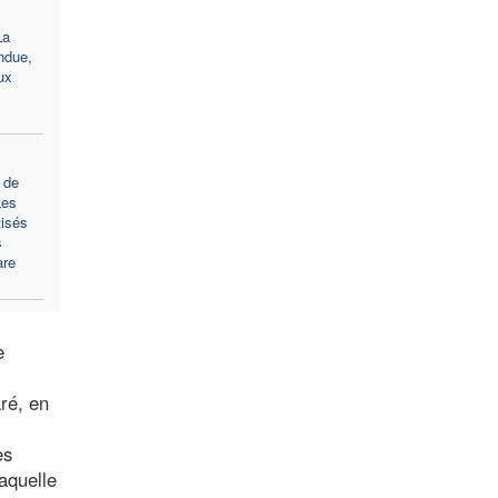
La
ndue,
ux
 de
Les
tisés
s
are
e
aré, en
es
aquelle