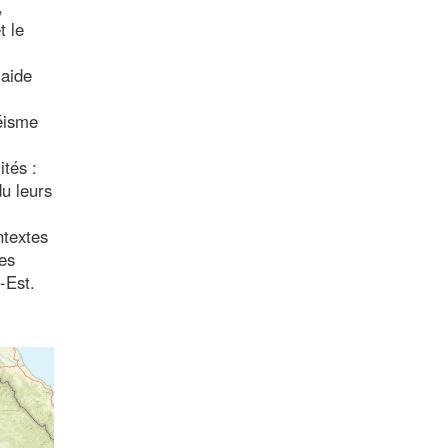
,
t le
 aide
séisme
ités :
du leurs
ntextes
nes
-Est.