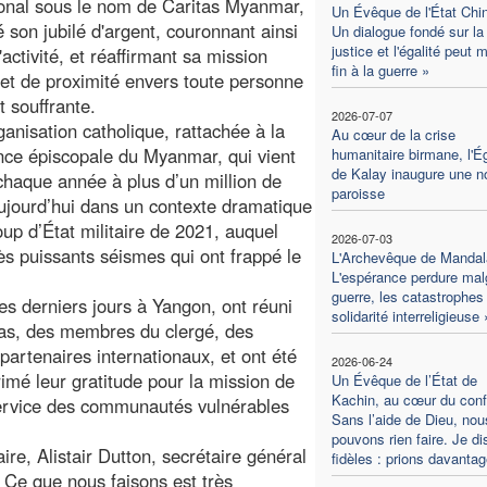
ional sous le nom de Caritas Myanmar,
Un Évêque de l'État Chin
é son jubilé d'argent, couronnant ainsi
Un dialogue fondé sur la
justice et l'égalité peut 
activité, et réaffirmant sa mission
fin à la guerre »
et de proximité envers toute personne
t souffrante.
2026-07-07
ganisation catholique, rattachée à la
Au cœur de la crise
ce épiscopale du Myanmar, qui vient
humanitaire birmane, l'Ég
de Kalay inaugure une n
chaque année à plus d’un million de
paroisse
ujourd’hui dans un contexte dramatique
oup d’État militaire de 2021, auquel
2026-07-03
ès puissants séismes qui ont frappé le
L'Archevêque de Mandal
L'espérance perdure malg
guerre, les catastrophes 
ces derniers jours à Yangon, ont réuni
solidarité interreligieuse 
tas, des membres du clergé, des
partenaires internationaux, et ont été
2026-06-24
imé leur gratitude pour la mission de
Un Évêque de l’État de
Kachin, au cœur du confli
ervice des communautés vulnérables
Sans l’aide de Dieu, nou
pouvons rien faire. Je di
aire, Alistair Dutton, secrétaire général
fidèles : prions davantag
« Ce que nous faisons est très