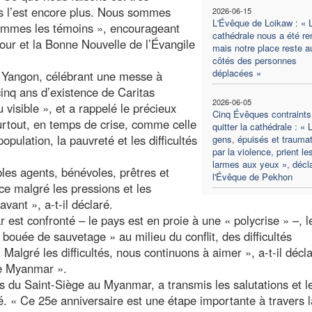
ns l’est encore plus. Nous sommes
2026-06-15
L'Évêque de Loikaw : « 
sommes les témoins », encourageant
cathédrale nous a été re
our et la Bonne Nouvelle de l’Évangile
mais notre place reste a
côtés des personnes
déplacées »
 Yangon, célébrant une messe à
cinq ans d’existence de Caritas
2026-06-05
isible », et a rappelé le précieux
Cinq Évêques contraints
rtout, en temps de crise, comme celle
quitter la cathédrale : « 
pulation, la pauvreté et les difficultés
gens, épuisés et trauma
par la violence, prient le
larmes aux yeux », décl
les agents, bénévoles, prêtres et
l'Évêque de Pekhon
nce malgré les pressions et les
avant », a-t-il déclaré.
est confronté – le pays est en proie à une « polycrise » –, l
bouée de sauvetage » au milieu du conflit, des difficultés
Malgré les difficultés, nous continuons à aimer », a-t-il décl
 le Myanmar ».
s du Saint-Siège au Myanmar, a transmis les salutations et l
é. « Ce 25e anniversaire est une étape importante à travers l