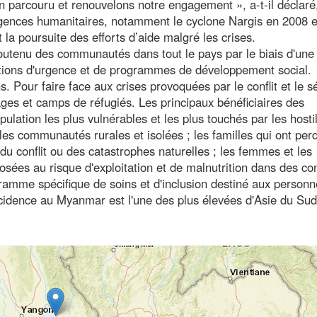
 parcouru et renouvelons notre engagement », a-t-il déclaré
gences humanitaires, notamment le cyclone Nargis en 2008 e
la poursuite des efforts d’aide malgré les crises.
utenu des communautés dans tout le pays par le biais d'une
ventions d'urgence et de programmes de développement social.
. Pour faire face aux crises provoquées par le conflit et le 
lages et camps de réfugiés. Les principaux bénéficiaires des
tion les plus vulnérables et les plus touchés par les hostil
 les communautés rurales et isolées ; les familles qui ont per
u conflit ou des catastrophes naturelles ; les femmes et les
posées au risque d'exploitation et de malnutrition dans des co
ogramme spécifique de soins et d'inclusion destiné aux person
ncidence au Myanmar est l'une des plus élevées d'Asie du Sud