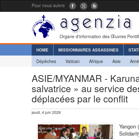
Pour nous suivre
Organe d'information des Œuvres Pontif
HOME
MISSIONNAIRES ASSASSINES
STAT
Dépêches
Vatican
Afrique
Asie
Amé
ASIE/MYANMAR - Karuna,
salvatrice » au service d
déplacées par le conflit
jeudi, 4 juin 2026
Yangon (
Solidari