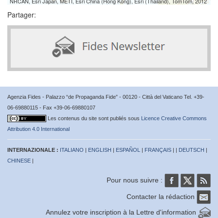
NRCAN, Esri Japan, METI, Esri China (Hong Kong), Esri (Thailand), TomTom, 2012
Partager:
Agenzia Fides - Palazzo “de Propaganda Fide” - 00120 - Città del Vaticano Tel. +39-
06-69880115 - Fax +39-06-69880107
Les contenus du site sont publiés sous
Licence Creative Commons
Attribution 4.0 International
INTERNAZIONALE :
ITALIANO
|
ENGLISH
|
ESPAÑOL
|
FRANÇAIS
| |
DEUTSCH
|
CHINESE
|
Pour nous suivre :
Contacter la rédaction
Annulez votre inscription à la Lettre d'information