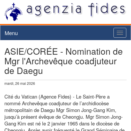
Menu
Toggl
naviga
ASIE/CORÉE - Nomination de
Mgr l'Archevêque coadjuteur
de Daegu
mardi, 26 mai 2026
Cité du Vatican (Agence Fides) - Le Saint-Père a
nommé Archevêque coadjuteur de l’archidiocèse
métropolitain de Daegu Mgr Simon Jong-Gang Kim,
jusqu’à présent évêque de Cheongju. Mgr Simon Jong-
Gang Kim est né le 2 janvier 1965 dans le diocèse de
Cheongju. Après avoir fréquenté le Grand Séminaire de