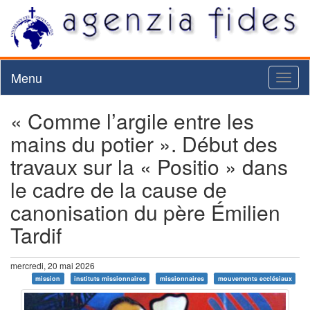
Menu
Toggl
naviga
« Comme l’argile entre les
mains du potier ». Début des
travaux sur la « Positio » dans
le cadre de la cause de
canonisation du père Émilien
Tardif
mercredi, 20 mai 2026
mission
instituts missionnaires
missionnaires
mouvements ecclésiaux