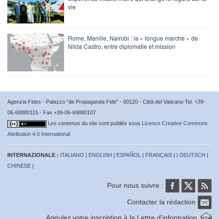
vie
Rome, Manille, Nairobi : la « longue marche » de
Nilda Castro, entre diplomatie et mission
Agenzia Fides - Palazzo “de Propaganda Fide” - 00120 - Città del Vaticano Tel. +39-
06-69880115 - Fax +39-06-69880107
Les contenus du site sont publiés sous
Licence Creative Commons
Attribution 4.0 International
INTERNAZIONALE :
ITALIANO
|
ENGLISH
|
ESPAÑOL
|
FRANÇAIS
| |
DEUTSCH
|
CHINESE
|
Pour nous suivre :
Contacter la rédaction
Annulez votre inscription à la Lettre d'information