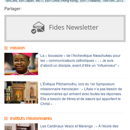
NRCAN, Esri Japan, METI, Esri China (Hong Kong), Esri (Thailand), TomTom, 2012
Partager:
mission
La « boussole » de l’Archevêque Nwachukwu pour
les « communicateurs catholiques » : « Je suis
d’abord un disciple, avant d’être un “influenceur” »
L'Évêque Pitchaimuthu, lors du 1er Symposium
missionnaire franciscain : « L’Asie n’a pas besoin de
missionnaires qui arrivent avec toutes les réponses.
Elle a besoin de frères et de sœurs qui apportent le
Christ »
instituts missionnaires
Les Cardinaux Vesco et Marengo : « À l'école des