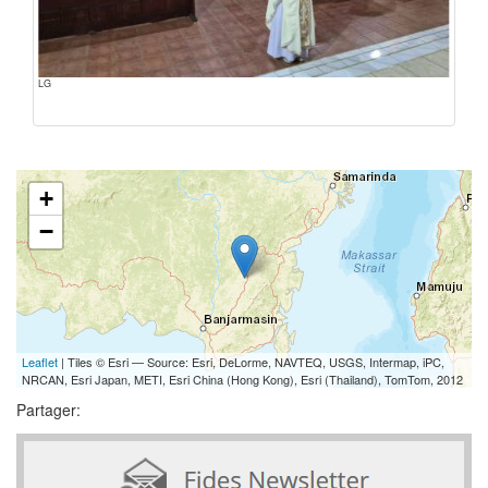
LG
+
−
Leaflet
| Tiles © Esri — Source: Esri, DeLorme, NAVTEQ, USGS, Intermap, iPC,
NRCAN, Esri Japan, METI, Esri China (Hong Kong), Esri (Thailand), TomTom, 2012
Partager: