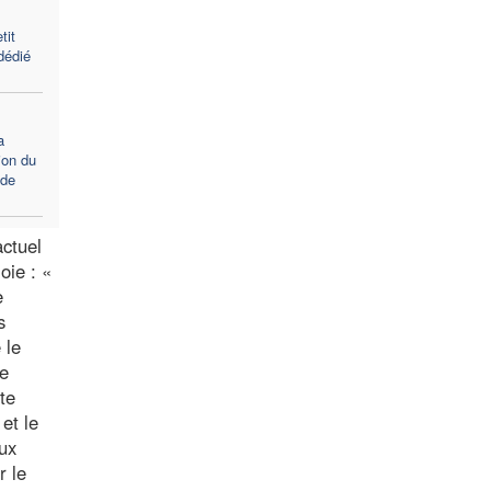
tit
dédié
a
ion du
 de
ctuel
oie : «
e
s
 le
de
te
et le
aux
r le