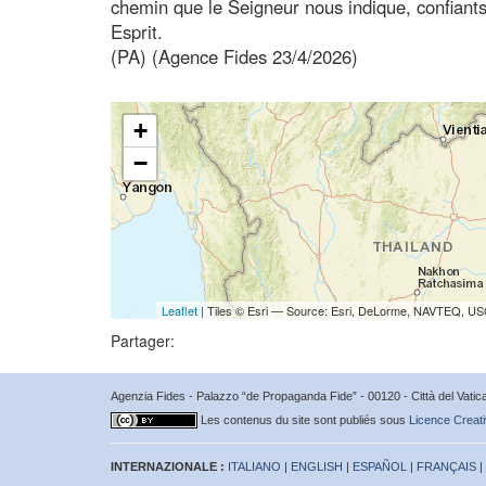
chemin que le Seigneur nous indique, confiants 
Esprit.
(PA) (Agence Fides 23/4/2026)
+
−
Leaflet
| Tiles © Esri — Source: Esri, DeLorme, NAVTEQ, USG
Partager:
Agenzia Fides - Palazzo “de Propaganda Fide” - 00120 - Città del Vat
Les contenus du site sont publiés sous
Licence Creati
INTERNAZIONALE :
ITALIANO
|
ENGLISH
|
ESPAÑOL
|
FRANÇAIS
|