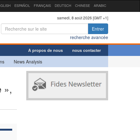
GLISH
ESPAÑOL
FRANÇAIS
DEUTSCH
CHINESE
ARABIC
samedi, 8 août 2026 [GMT +1]
Entrer
recherche avancée
A propos de nous
nous contacter
ns
News Analysis
 »,