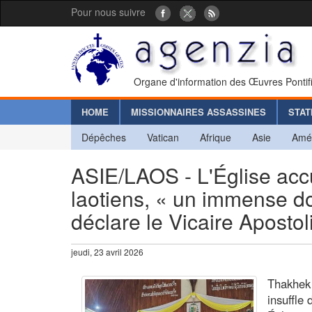
Pour nous suivre
Organe d'information des Œuvres Pontif
HOME
MISSIONNAIRES ASSASSINES
STAT
Dépêches
Vatican
Afrique
Asie
Amé
ASIE/LAOS - L'Église acc
laotiens, « un immense do
déclare le Vicaire Aposto
jeudi, 23 avril 2026
Thakhek 
insuffle 