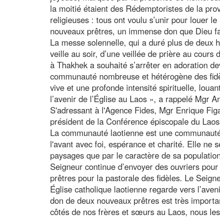
la moitié étaient des Rédemptoristes de la pr
religieuses : tous ont voulu s’unir pour louer l
nouveaux prêtres, un immense don que Dieu fait
La messe solennelle, qui a duré plus de deux h
veille au soir, d’une veillée de prière au cours 
à Thakhek a souhaité s’arrêter en adoration de
communauté nombreuse et hétérogène des fidèl
vive et une profonde intensité spirituelle, loua
l’avenir de l’Église au Laos », a rappelé Mgr
S'adressant à l'Agence Fides, Mgr Enrique Fi
président de la Conférence épiscopale du Laos 
La communauté laotienne est une communauté qui
l'avant avec foi, espérance et charité. Elle ne
paysages que par le caractère de sa population
Seigneur continue d’envoyer des ouvriers pou
prêtres pour la pastorale des fidèles. Le Seign
Église catholique laotienne regarde vers l’aven
don de deux nouveaux prêtres est très importan
côtés de nos frères et sœurs au Laos, nous le