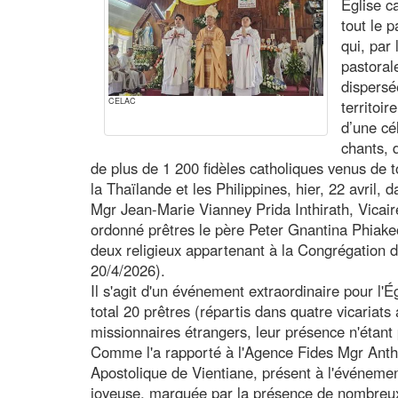
Église c
tout le 
qui, par 
pastoral
dispersé
CELAC
territoi
d’une cé
chants, 
de plus de 1 200 fidèles catholiques venus de 
la Thaïlande et les Philippines, hier, 22 avril, 
Mgr Jean-Marie Vianney Prida Inthirath, Vicai
ordonné prêtres le père Peter Gnantina Phiake
deux religieux appartenant à la Congrégation 
20/4/2026).
Il s'agit d'un événement extraordinaire pour l'
total 20 prêtres (répartis dans quatre vicariats 
missionnaires étrangers, leur présence n'étant
Comme l'a rapporté à l'Agence Fides Mgr Ant
Apostolique de Vientiane, présent à l'événement
joyeuse, marquée par la présence de nombreux 