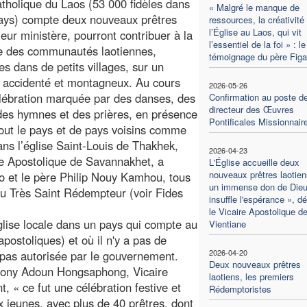
atholique du Laos (53 000 fidèles dans
« Malgré le manque de
pays) compte deux nouveaux prêtres
ressources, la créativité
l’Église au Laos, qui vit
leur ministère, pourront contribuer à la
l’essentiel de la foi » : le
e des communautés laotiennes,
témoignage du père Figa
es dans de petits villages, sur un
re accidenté et montagneux. Au cours
2026-05-26
lébration marquée par des danses, des
Confirmation au poste d
directeur des Œuvres
des hymnes et des prières, en présence
Pontificales Missionnair
tout le pays et de pays voisins comme
dans l’église Saint-Louis de Thakhek,
2026-04-23
re Apostolique de Savannakhet, a
L'Église accueille deux
nouveaux prêtres laotien
o et le père Philip Nouy Kamhou, tous
un immense don de Dieu
du Très Saint Rédempteur (voir Fides
insuffle l'espérance », d
le Vicaire Apostolique d
Église locale dans un pays qui compte au
Vientiane
apostoliques) et où il n'y a pas de
2026-04-20
 pas autorisée par le gouvernement.
Deux nouveaux prêtres
hony Adoun Hongsaphong, Vicaire
laotiens, les premiers
, « ce fut une célébration festive et
Rédemptoristes
jeunes, avec plus de 40 prêtres, dont