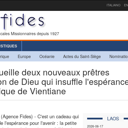
ITALIANO
EN
icales Missionnaires depuis 1927
ISTIQUES
rique
Europe
Océanie
Actes du Saint-Siège
Nominatio
ueille deux nouveaux prêtres
n de Dieu qui insuffle l'espérance
lique de Vientiane
(Agence Fides) - C'est un cadeau qui
LAOS
de l'espérance pour l'avenir : la petite
2026-06-17