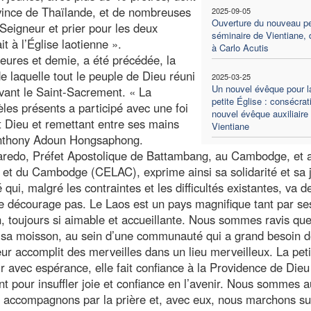
ovince de Thaïlande, et de nombreuses
2025-09-05
Ouverture du nouveau pe
e Seigneur et prier pour les deux
séminaire de Vientiane, 
 à l’Église laotienne ».
à Carlo Acutis
eures et demie, a été précédée, la
de laquelle tout le peuple de Dieu réuni
2025-03-25
Un nouvel évêque pour l
vant le Saint-Sacrement. « La
petite Église : consécrat
es présents a participé avec une foi
nouvel évêque auxiliaire
nt Dieu et remettant entre ses mains
Vientiane
 Anthony Adoun Hongsaphong.
garedo, Préfet Apostolique de Battambang, au Cambodge, et a
et du Cambodge (CELAC), exprime ainsi sa solidarité et sa j
, malgré les contraintes et les difficultés existantes, va d
 se décourage pas. Le Laos est un pays magnifique tant par se
, toujours si aimable et accueillante. Nous sommes ravis que
r sa moisson, au sein d’une communauté qui a grand besoin 
eur accomplit des merveilles dans un lieu merveilleux. La peti
ir avec espérance, elle fait confiance à la Providence de Dieu 
t pour insuffler joie et confiance en l’avenir. Nous sommes 
s accompagnons par la prière et, avec eux, nous marchons su