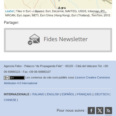
Leaflet
| Tiles © Esri — Source: Esri, DeLorme, NAVTEQ, USGS, Intermap, iPC,
NRCAN, Esri Japan, METI, Esri China (Hong Kong), Esri (Thailand), TomTom, 2012
Partager:
Agenzia Fides - Palazzo “de Propaganda Fide” - 00120 - Città del Vaticano Tel. +39-
06-69880115 - Fax +39-06-69880107
Les contenus du site sont publiés sous
Licence Creative Commons
Attribution 4.0 International
INTERNAZIONALE :
ITALIANO
|
ENGLISH
|
ESPAÑOL
|
FRANÇAIS
| |
DEUTSCH
|
CHINESE
|
Pour nous suivre :