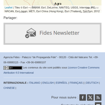
Leaflet
| Tiles © Esri — Source: Esri, DeLorme, NAVTEQ, USGS, Intermap, iPC,
NRCAN, Esri Japan, METI, Esri China (Hong Kong), Esri (Thailand), TomTom, 2012
Partager:
Agenzia Fides - Palazzo “de Propaganda Fide” - 00120 - Città del Vaticano Tel. +39-
06-69880115 - Fax +39-06-69880107
Les contenus du site sont publiés sous
Licence Creative Commons
Attribution 4.0 International
INTERNAZIONALE :
ITALIANO
|
ENGLISH
|
ESPAÑOL
|
FRANÇAIS
| |
DEUTSCH
|
CHINESE
|
Pour nous suivre :