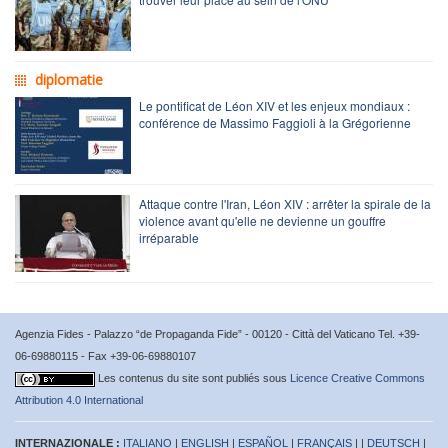
diplomatie
Le pontificat de Léon XIV et les enjeux mondiaux :
conférence de Massimo Faggioli à la Grégorienne
Attaque contre l'Iran, Léon XIV : arrêter la spirale de la
violence avant qu'elle ne devienne un gouffre
irréparable
Agenzia Fides - Palazzo “de Propaganda Fide” - 00120 - Città del Vaticano Tel. +39-
06-69880115 - Fax +39-06-69880107
Les contenus du site sont publiés sous
Licence Creative Commons
Attribution 4.0 International
INTERNAZIONALE :
ITALIANO
|
ENGLISH
|
ESPAÑOL
|
FRANÇAIS
| |
DEUTSCH
|