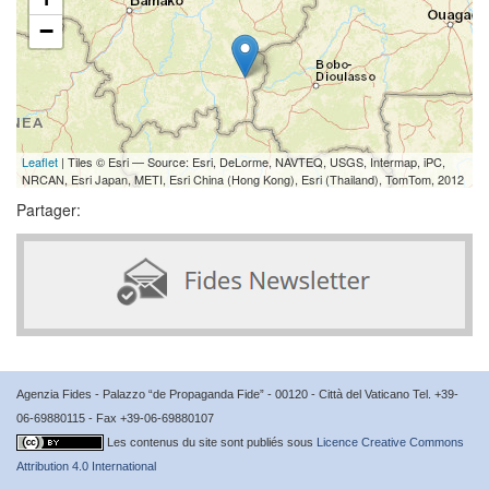
−
Leaflet
| Tiles © Esri — Source: Esri, DeLorme, NAVTEQ, USGS, Intermap, iPC,
NRCAN, Esri Japan, METI, Esri China (Hong Kong), Esri (Thailand), TomTom, 2012
Partager:
Agenzia Fides - Palazzo “de Propaganda Fide” - 00120 - Città del Vaticano Tel. +39-
06-69880115 - Fax +39-06-69880107
Les contenus du site sont publiés sous
Licence Creative Commons
Attribution 4.0 International