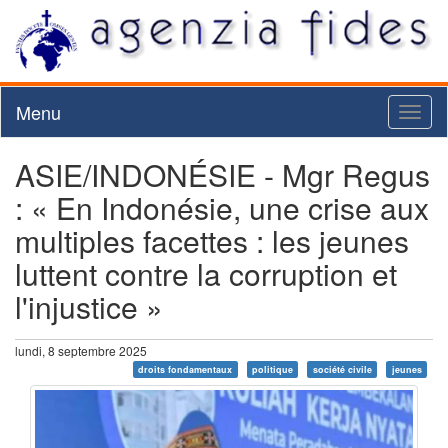
Menu
Toggl
naviga
ASIE/INDONÉSIE - Mgr Regus
: « En Indonésie, une crise aux
multiples facettes : les jeunes
luttent contre la corruption et
l'injustice »
lundi, 8 septembre 2025
droits fondamentaux
politique
société civile
jeunes