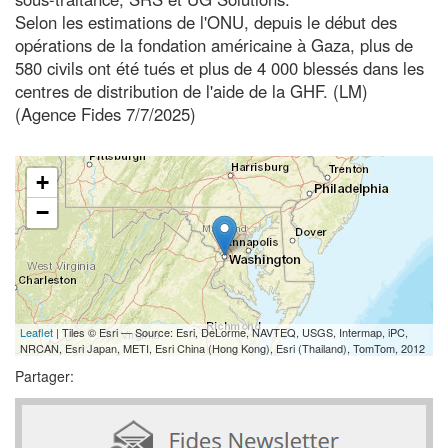
Selon les estimations de l'ONU, depuis le début des
opérations de la fondation américaine à Gaza, plus de
580 civils ont été tués et plus de 4 000 blessés dans les
centres de distribution de l'aide de la GHF. (LM)
(Agence Fides 7/7/2025)
+
−
Leaflet
| Tiles © Esri — Source: Esri, DeLorme, NAVTEQ, USGS, Intermap, iPC,
NRCAN, Esri Japan, METI, Esri China (Hong Kong), Esri (Thailand), TomTom, 2012
Partager: