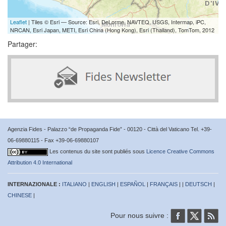
Leaflet
| Tiles © Esri — Source: Esri, DeLorme, NAVTEQ, USGS, Intermap, iPC,
NRCAN, Esri Japan, METI, Esri China (Hong Kong), Esri (Thailand), TomTom, 2012
Partager:
Agenzia Fides - Palazzo “de Propaganda Fide” - 00120 - Città del Vaticano Tel. +39-
06-69880115 - Fax +39-06-69880107
Les contenus du site sont publiés sous
Licence Creative Commons
Attribution 4.0 International
INTERNAZIONALE :
ITALIANO
|
ENGLISH
|
ESPAÑOL
|
FRANÇAIS
| |
DEUTSCH
|
CHINESE
|
Pour nous suivre :