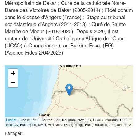
Métropolitain de Dakar ; Curé de la cathédrale Notre-
Dame des Victoires de Dakar (2005-2014) ; Fidei donum
dans le diocèse d'Angers (France) ; Stage au tribunal
ecclésiastique d'Angers (2014-2018) ; Curé de Sainte
Marthe de Mbour (2018-2020). Depuis 2020, il est
recteur de l'Université Catholique d'Afrique de l'Ouest
(UCAO) à Ouagadougou, au Burkina Faso. (EG)
(Agence Fides 2/04/2025)
+
−
Leaflet
| Tiles © Esri — Source: Esri, DeLorme, NAVTEQ, USGS, Intermap, iPC,
NRCAN, Esri Japan, METI, Esri China (Hong Kong), Esri (Thailand), TomTom, 2012
Partager: