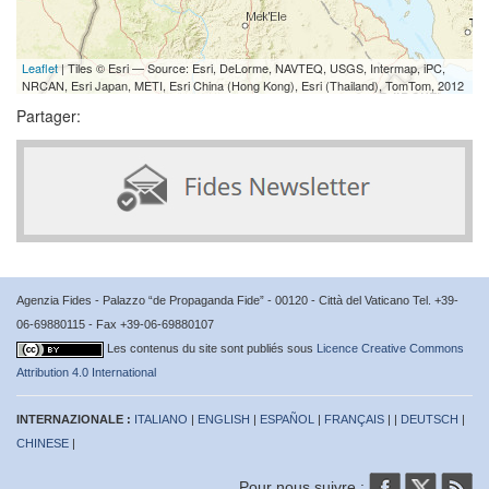
Leaflet
| Tiles © Esri — Source: Esri, DeLorme, NAVTEQ, USGS, Intermap, iPC,
NRCAN, Esri Japan, METI, Esri China (Hong Kong), Esri (Thailand), TomTom, 2012
Partager:
Agenzia Fides - Palazzo “de Propaganda Fide” - 00120 - Città del Vaticano Tel. +39-
06-69880115 - Fax +39-06-69880107
Les contenus du site sont publiés sous
Licence Creative Commons
Attribution 4.0 International
INTERNAZIONALE :
ITALIANO
|
ENGLISH
|
ESPAÑOL
|
FRANÇAIS
| |
DEUTSCH
|
CHINESE
|
Pour nous suivre :