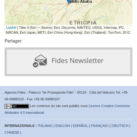
Leaflet
| Tiles © Esri — Source: Esri, DeLorme, NAVTEQ, USGS, Intermap, iPC,
NRCAN, Esri Japan, METI, Esri China (Hong Kong), Esri (Thailand), TomTom, 2012
Partager:
Agenzia Fides - Palazzo “de Propaganda Fide” - 00120 - Città del Vaticano Tel. +39-
06-69880115 - Fax +39-06-69880107
Les contenus du site sont publiés sous
Licence Creative Commons
Attribution 4.0 International
INTERNAZIONALE :
ITALIANO
|
ENGLISH
|
ESPAÑOL
|
FRANÇAIS
| |
DEUTSCH
|
CHINESE
|