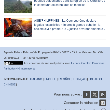
peuples autochtones dans la région de la Cordillère :
la communauté catholique se mobilise
ASIE/PHILIPPINES - La Cour suprême déclare
légales les activités minières à grande échelle : la
société civile promeut la « justice environnementale »
Agenzia Fides - Palazzo “de Propaganda Fide” - 00120 - Città del Vaticano Tel. +39-
06-69880115 - Fax +39-06-69880107
Les contenus du site sont publiés sous
Licence Creative Commons
Attribution 4.0 International
INTERNAZIONALE :
ITALIANO
|
ENGLISH
|
ESPAÑOL
|
FRANÇAIS
| |
DEUTSCH
|
CHINESE
|
Pour nous suivre :
Contacter la rédaction