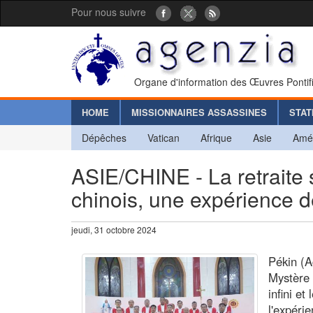
Pour nous suivre
Organe d'information des Œuvres Pontif
HOME
MISSIONNAIRES ASSASSINES
STAT
Dépêches
Vatican
Afrique
Asie
Amé
ASIE/CHINE - La retraite
chinois, une expérience 
jeudi, 31 octobre 2024
Pékin (A
Mystère 
infini et
l'expéri