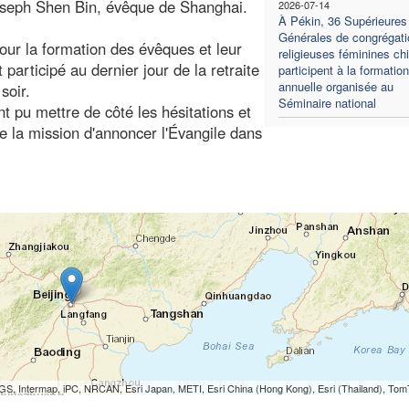
Joseph Shen Bin, évêque de Shanghai.
2026-07-14
À Pékin, 36 Supérieures
Générales de congrégati
our la formation des évêques et leur
religieuses féminines ch
participé au dernier jour de la retraite
participent à la formation
annuelle organisée au
soir.
Séminaire national
nt pu mettre de côté les hésitations et
e la mission d'annoncer l'Évangile dans
S, Intermap, iPC, NRCAN, Esri Japan, METI, Esri China (Hong Kong), Esri (Thailand), To