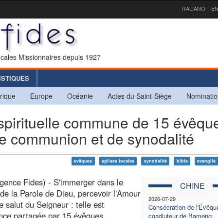
ITALIANO
EN
icales Missionnaires depuis 1927
ISTIQUES
rique
Europe
Océanie
Actes du Saint-Siège
Nominatio
 spirituelle commune de 15 évêqu
de communion et de synodalité
evêques
eglises locales
synodalité
bible
evangile
gence Fides) - S'immerger dans le
CHINE
de la Parole de Dieu, percevoir l'Amour
2026-07-29
 le salut du Seigneur : telle est
Consécration de l'Évêqu
ence partagée par 15 évêques
coadjuteur de Bameng