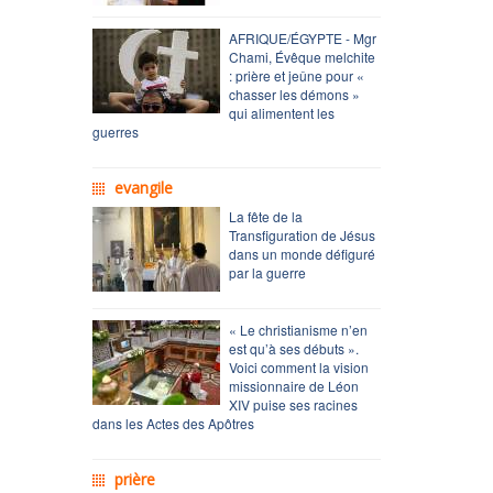
AFRIQUE/ÉGYPTE - Mgr
Chami, Évêque melchite
: prière et jeûne pour «
chasser les démons »
qui alimentent les
guerres
evangile
La fête de la
Transfiguration de Jésus
dans un monde défiguré
par la guerre
« Le christianisme n’en
est qu’à ses débuts ».
Voici comment la vision
missionnaire de Léon
XIV puise ses racines
dans les Actes des Apôtres
prière