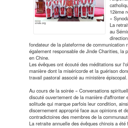
catholiq
12ème re
« Synoda
xinde.org
La retra
au Sémin
directio
fondateur de la plateforme de communication 
également responsable de Jinde Charities, la p
en Chine.
Les évêques ont écouté des méditations sur l'o
manière dont la miséricorde et la guérison do
travail pastoral associé au ministère épiscopal.
Au cours de la soirée « Conversations spiritue
discuté ouvertement de la manière d'affronter 
solitude qui marque parfois leur condition, ain
discernement approprié face aux opinions et de
contradictoires des membres de la communauté
La retraite annuelle des évêques chinois a été 