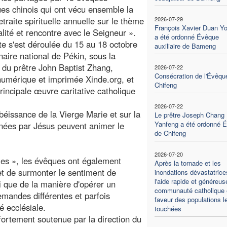
ues chinois qui ont vécu ensemble la
traite spirituelle annuelle sur le thème
2026-07-29
François Xavier Duan Y
lité et rencontre avec le Seigneur ».
a été ordonné Évêque
ite s'est déroulée du 15 au 18 octobre
auxiliaire de Bameng
aire national de Pékin, sous la
n du prêtre John Baptist Zhang,
2026-07-22
Consécration de l'Évêqu
numérique et imprimée Xinde.org, et
Chifeng
rincipale œuvre caritative catholique
2026-07-22
béissance de la Vierge Marie et sur la
Le prêtre Joseph Chang
Yanfeng a été ordonné 
nnées par Jésus peuvent animer le
de Chifeng
2026-07-20
lles », les évêques ont également
Après la tornade et les
et de surmonter le sentiment de
inondations dévastatrice
l'aide rapide et généreus
si que de la manière d'opérer un
communauté catholique 
mandes différentes et parfois
faveur des populations l
 ecclésiale.
touchées
fortement soutenue par la direction du