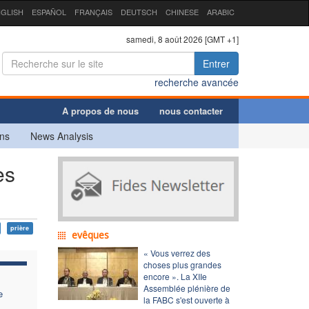
GLISH
ESPAÑOL
FRANÇAIS
DEUTSCH
CHINESE
ARABIC
samedi, 8 août 2026 [GMT +1]
Entrer
recherche avancée
A propos de nous
nous contacter
ns
News Analysis
es
prière
evêques
« Vous verrez des
choses plus grandes
encore ». La XIIe
Assemblée plénière de
e
la FABC s'est ouverte à