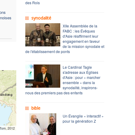
des Rois
ons
inoises
synodalité
XIIe Assemblée de la
FABC : les Évêques
d'Asie réaffirment leur
engagement en faveur
de la mission synodale et
de l'établissement de ponts
Le Cardinal Tagle
s'adresse aux Églises
d'Asie : pour « marcher
ensemble » dans la
synodalité, inspirons-
nous des premiers pas des enfants
bible
Un Évangile « interactif »
pour la génération Z
mTom, 2012