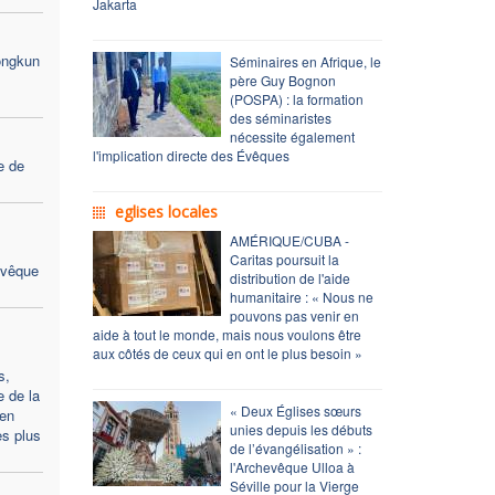
Jakarta
ongkun
Séminaires en Afrique, le
père Guy Bognon
(POSPA) : la formation
des séminaristes
nécessite également
l'implication directe des Évêques
e de
eglises locales
AMÉRIQUE/CUBA -
Caritas poursuit la
Évêque
distribution de l'aide
humanitaire : « Nous ne
pouvons pas venir en
aide à tout le monde, mais nous voulons être
aux côtés de ceux qui en ont le plus besoin »
s,
e de la
« Deux Églises sœurs
en
unies depuis les débuts
es plus
de l’évangélisation » :
l'Archevêque Ulloa à
Séville pour la Vierge