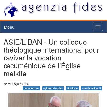
Menu
Toggl
naviga
ASIE/LIBAN - Un colloque
théologique international pour
raviver la vocation
œcuménique de l'Église
melkite
mardi, 25 juin 2024
oecuménisme
eglises orientales
théologie
concile vatican ii