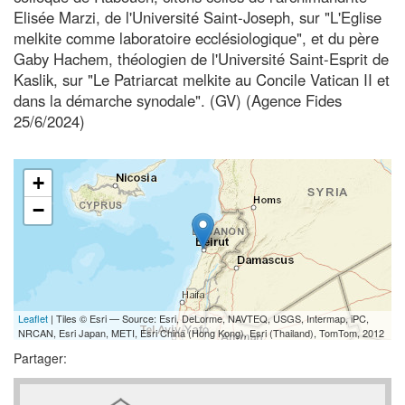
Elisée Marzi, de l'Université Saint-Joseph, sur "L'Eglise
melkite comme laboratoire ecclésiologique", et du père
Gaby Hachem, théologien de l'Université Saint-Esprit de
Kaslik, sur "Le Patriarcat melkite au Concile Vatican II et
dans la démarche synodale". (GV) (Agence Fides
25/6/2024)
+
−
Leaflet
| Tiles © Esri — Source: Esri, DeLorme, NAVTEQ, USGS, Intermap, iPC,
NRCAN, Esri Japan, METI, Esri China (Hong Kong), Esri (Thailand), TomTom, 2012
Partager: