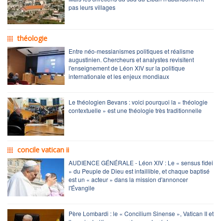
pas leurs villages
théologie
Entre néo-messianismes politiques et réalisme
augustinien. Chercheurs et analystes revisitent
l'enseignement de Léon XIV sur la politique
internationale et les enjeux mondiaux
Le théologien Bevans : voici pourquoi la « théologie
contextuelle » est une théologie très traditionnelle
concile vatican ii
AUDIENCE GÉNÉRALE - Léon XIV : Le « sensus fidei
» du Peuple de Dieu est infaillible, et chaque baptisé
est un « acteur » dans la mission d'annoncer
l'Évangile
Père Lombardi : le « Concilium Sinense », Vatican II et