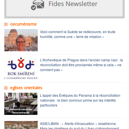
oecuménisme
Voici comment la Suède se redécouvre, en toute
humilité, comme une « terre de mission »
L'Archevêque de Prague dans l'ancien camp nazi : la
réconciliation doit être proclamée même si cela « ne
convient pas »
eglises orientales
L'appel des Évêques du Panama à la réconciliation
nationale : le bien commun prime sur les intérêts
particuliers
ASIE/LIBAN - « Alerte d'évacuation » israélienne.
Mais les chrétiens du sud du Liban n'abandonnent