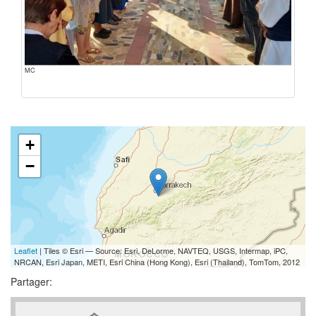
MC
+
−
Leaflet
| Tiles © Esri — Source: Esri, DeLorme, NAVTEQ, USGS, Intermap, iPC,
NRCAN, Esri Japan, METI, Esri China (Hong Kong), Esri (Thailand), TomTom, 2012
Partager: