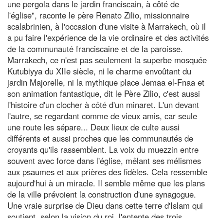
une pergola dans le jardin franciscain, à côté de
l'église", raconte le père Renato Zilio, missionnaire
scalabrinien, à l'occasion d'une visite à Marrakech, où il
a pu faire l'expérience de la vie ordinaire et des activités
de la communauté franciscaine et de la paroisse.
Marrakech, ce n'est pas seulement la superbe mosquée
Kutubiyya du XIIe siècle, ni le charme envoûtant du
jardin Majorelle, ni la mythique place Jemaa el-Fnaa et
son animation fantastique, dit le Père Zilio, c'est aussi
l'histoire d'un clocher à côté d'un minaret. L'un devant
l'autre, se regardant comme de vieux amis, car seule
une route les sépare... Deux lieux de culte aussi
différents et aussi proches que les communautés de
croyants qu'ils rassemblent. La voix du muezzin entre
souvent avec force dans l'église, mêlant ses mélismes
aux psaumes et aux prières des fidèles. Cela ressemble
aujourd'hui à un miracle. Il semble même que les plans
de la ville prévoient la construction d'une synagogue.
Une vraie surprise de Dieu dans cette terre d'Islam qui
soutient, selon la vision du roi, l'entente des trois