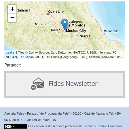
+
−
Leaflet
| Tiles © Esri — Source: Esri, DeLorme, NAVTEQ, USGS, Intermap, iPC,
NRCAN, Esri Japan, METI, Esri China (Hong Kong), Esri (Thailand), TomTom, 2012
Partager:
Agenzia Fides - Palazzo “de Propaganda Fide” - 00120 - Città del Vaticano Tel. +39-
06-69880115 - Fax +39-06-69880107
Les contenus du site sont publiés sous
Licence Creative Commons