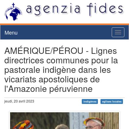
Menu
Toggl
naviga
AMÉRIQUE/PÉROU - Lignes
directrices communes pour la
pastorale indigène dans les
vicariats apostoliques de
l'Amazonie péruvienne
jeudi, 20 avril 2023
indigènes
eglises locales