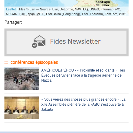
Leaflet
| Tiles © Esri — Source: Esri, DeLorme, NAVTEQ, USGS, Intermap, iPC,
NRCAN, Esri Japan, METI, Esri China (Hong Kong), Esri (Thailand), TomTom, 2012
Partager:
conférences épiscopales
AMÉRIQUE/PÉROU - « Proximité et solidarité » : les
Évêques péruviens face à la tragédie aérienne de
Nazca
« Vous verrez des choses plus grandes encore ». La
XIIe Assemblée plénière de la FABC s'est ouverte à
Jakarta