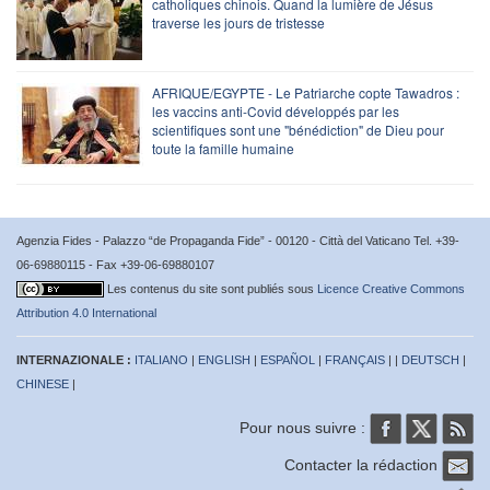
catholiques chinois. Quand la lumière de Jésus
traverse les jours de tristesse
AFRIQUE/EGYPTE - Le Patriarche copte Tawadros :
les vaccins anti-Covid développés par les
scientifiques sont une "bénédiction" de Dieu pour
toute la famille humaine
Agenzia Fides - Palazzo “de Propaganda Fide” - 00120 - Città del Vaticano Tel. +39-
06-69880115 - Fax +39-06-69880107
Les contenus du site sont publiés sous
Licence Creative Commons
Attribution 4.0 International
INTERNAZIONALE :
ITALIANO
|
ENGLISH
|
ESPAÑOL
|
FRANÇAIS
| |
DEUTSCH
|
CHINESE
|
Pour nous suivre :
Contacter la rédaction