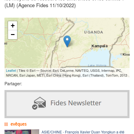
(LM) (Agence Fides 11/10/2022)
+
−
Leaflet
| Tiles © Esri — Source: Esri, DeLorme, NAVTEQ, USGS, Intermap, iPC,
NRCAN, Esri Japan, METI, Esri China (Hong Kong), Esri (Thailand), TomTom, 2012
Partager:
evêques
ASIE/CHINE - François Xavier Duan Yongkun a été