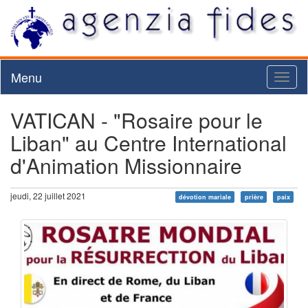
Menu
Toggl
naviga
VATICAN - "Rosaire pour le
Liban" au Centre International
d'Animation Missionnaire
jeudi, 22 juillet 2021
dévotion mariale
prière
paix