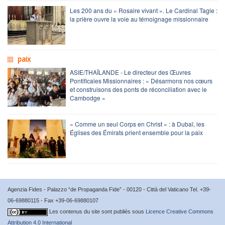
Les 200 ans du « Rosaire vivant ». Le Cardinal Tagle :
la prière ouvre la voie au témoignage missionnaire
paix
ASIE/THAÏLANDE - Le directeur des Œuvres
Pontificales Missionnaires : « Désarmons nos cœurs
et construisons des ponts de réconciliation avec le
Cambodge »
« Comme un seul Corps en Christ » : à Dubaï, les
Églises des Émirats prient ensemble pour la paix
Agenzia Fides - Palazzo “de Propaganda Fide” - 00120 - Città del Vaticano Tel. +39-
06-69880115 - Fax +39-06-69880107
Les contenus du site sont publiés sous
Licence Creative Commons
Attribution 4.0 International