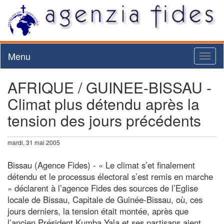
Menu
Toggl
naviga
AFRIQUE / GUINEE-BISSAU -
Climat plus détendu après la
tension des jours précédents
mardi, 31 mai 2005
Bissau (Agence Fides) - « Le climat s’et finalement
détendu et le processus électoral s’est remis en marche
» déclarent à l’agence Fides des sources de l’Eglise
locale de Bissau, Capitale de Guinée-Bissau, où, ces
jours derniers, la tension était montée, après que
l’ancien Président Kumba Yala et ses partisans aient