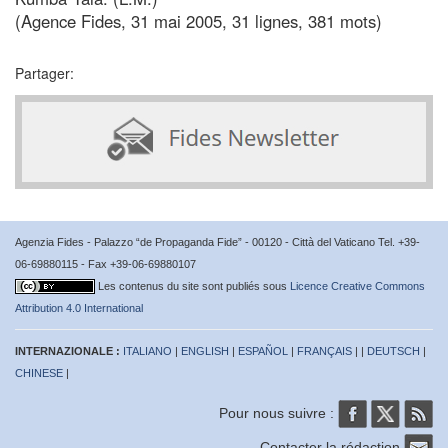
(Agence Fides, 31 mai 2005, 31 lignes, 381 mots)
Partager:
Agenzia Fides - Palazzo “de Propaganda Fide” - 00120 - Città del Vaticano Tel. +39-
06-69880115 - Fax +39-06-69880107
Les contenus du site sont publiés sous
Licence Creative Commons
Attribution 4.0 International
INTERNAZIONALE :
ITALIANO
|
ENGLISH
|
ESPAÑOL
|
FRANÇAIS
| |
DEUTSCH
|
CHINESE
|
Pour nous suivre :
Contacter la rédaction