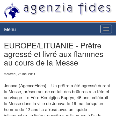
Menu
Toggl
naviga
EUROPE/LITUANIE - Prêtre
agressé et livré aux flammes
au cours de la Messe
mercredi, 25 mai 2011
Jonava (AgenceFides) – Un prêtre a été agressé durant
la Messe, présentant de ce fait des brûlures à la tête et
au visage. Le Père Remigijus Kuprys, 46 ans, célébrait
la Messe dans la ville de Jonava le 19 mai lorsqu’un
homme de 42 ans l’a arrosé avec un liquide
inflammable, le livrant ensuite aux flammes à l’aide