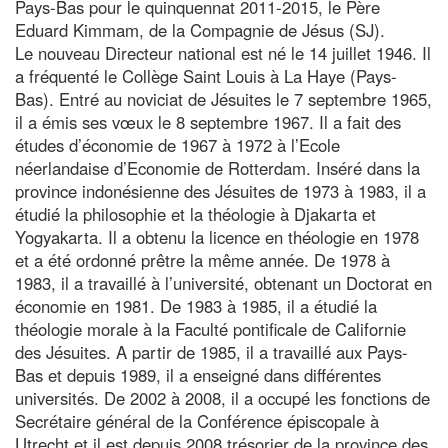
Pays-Bas pour le quinquennat 2011-2015, le Père
Eduard Kimmam, de la Compagnie de Jésus (SJ).
Le nouveau Directeur national est né le 14 juillet 1946. Il
a fréquenté le Collège Saint Louis à La Haye (Pays-
Bas). Entré au noviciat de Jésuites le 7 septembre 1965,
il a émis ses vœux le 8 septembre 1967. Il a fait des
études d’économie de 1967 à 1972 à l’Ecole
néerlandaise d’Economie de Rotterdam. Inséré dans la
province indonésienne des Jésuites de 1973 à 1983, il a
étudié la philosophie et la théologie à Djakarta et
Yogyakarta. Il a obtenu la licence en théologie en 1978
et a été ordonné prêtre la même année. De 1978 à
1983, il a travaillé à l’université, obtenant un Doctorat en
économie en 1981. De 1983 à 1985, il a étudié la
théologie morale à la Faculté pontificale de Californie
des Jésuites. A partir de 1985, il a travaillé aux Pays-
Bas et depuis 1989, il a enseigné dans différentes
universités. De 2002 à 2008, il a occupé les fonctions de
Secrétaire général de la Conférence épiscopale à
Utrecht et il est depuis 2008 trésorier de la province des