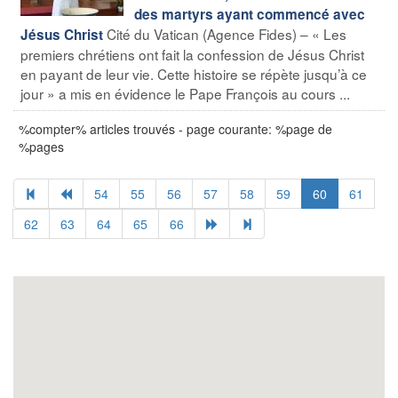
des martyrs ayant commencé avec
Cité du Vatican (Agence Fides) – « Les
Jésus Christ
premiers chrétiens ont fait la confession de Jésus Christ
en payant de leur vie. Cette histoire se répète jusqu’à ce
jour » a mis en évidence le Pape François au cours ...
%compter% articles trouvés - page courante: %page de
%pages
54
55
56
57
58
59
60
61
62
63
64
65
66