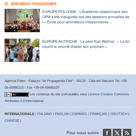
animation missionnaire
EUROPE/POLOGNE - L’Académie missionnaire des
OPM a été inaugurée lors des sessions annuelles de
l’« École pour animateurs missionnaires »
EUROPE/AUTRICHE - Le père Karl Wallner : « La foi
nourrit la volonté d'aider son prochain »
Agenzia Fides - Palazzo “de Propaganda Fide” - 00120 - Città del Vaticano Tel. +39-
06-69880115 - Fax +39-06-69880107
Les contenus du site sont publiés sous
Licence Creative Commons
Attribution 4.0 International
INTERNAZIONALE :
ITALIANO
|
ENGLISH
|
ESPAÑOL
|
FRANÇAIS
| |
DEUTSCH
|
CHINESE
|
Pour nous suivre :