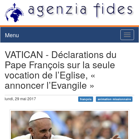
Menu
Toggl
naviga
VATICAN - Déclarations du
Pape François sur la seule
vocation de l’Eglise, «
annoncer l’Evangile »
lundi, 29 mai 2017
françois
animation missionnaire