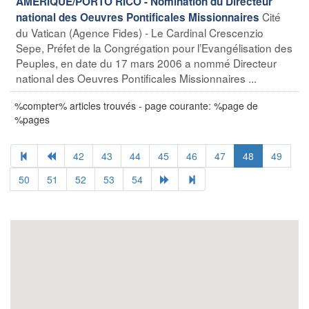
AMERIQUE/PORTO RICO - Nomination du Directeur
Cité
national des Oeuvres Pontificales Missionnaires
du Vatican (Agence Fides) - Le Cardinal Crescenzio
Sepe, Préfet de la Congrégation pour l’Evangélisation des
Peuples, en date du 17 mars 2006 a nommé Directeur
national des Oeuvres Pontificales Missionnaires ...
%compter% articles trouvés - page courante: %page de
%pages
42
43
44
45
46
47
48
49
50
51
52
53
54