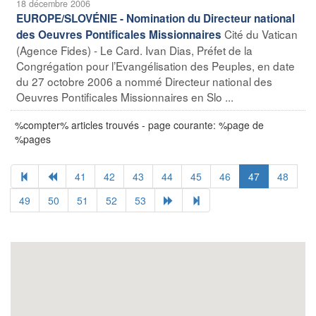
18 décembre 2006
EUROPE/SLOVÉNIE - Nomination du Directeur national
Cité du Vatican
des Oeuvres Pontificales Missionnaires
(Agence Fides) - Le Card. Ivan Dias, Préfet de la
Congrégation pour l’Evangélisation des Peuples, en date
du 27 octobre 2006 a nommé Directeur national des
Oeuvres Pontificales Missionnaires en Slo ...
%compter% articles trouvés - page courante: %page de
%pages
41
42
43
44
45
46
47
48
49
50
51
52
53