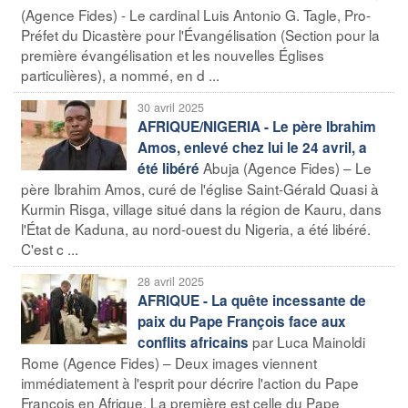
(Agence Fides) - Le cardinal Luis Antonio G. Tagle, Pro-
Préfet du Dicastère pour l'Évangélisation (Section pour la
première évangélisation et les nouvelles Églises
particulières), a nommé, en d ...
30 avril 2025
AFRIQUE/NIGERIA - Le père Ibrahim
Amos, enlevé chez lui le 24 avril, a
Abuja (Agence Fides) – Le
été libéré
père Ibrahim Amos, curé de l'église Saint-Gérald Quasi à
Kurmin Risga, village situé dans la région de Kauru, dans
l'État de Kaduna, au nord-ouest du Nigeria, a été libéré.
C'est c ...
28 avril 2025
AFRIQUE - La quête incessante de
paix du Pape François face aux
par Luca Mainoldi
conflits africains
Rome (Agence Fides) – Deux images viennent
immédiatement à l'esprit pour décrire l'action du Pape
François en Afrique. La première est celle du Pape