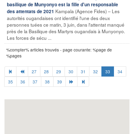
basilique de Munyonyo est la fille d'un responsable
Kampala (Agence Fides) – Les
des attentats de 2021
autorités ougandaises ont identifié l'une des deux
personnes tuées ce matin, 3 juin, dans l'attentat manqué
près de la Basilique des Martyrs ougandais à Munyonyo.
Les forces de sécu ...
%compter% articles trouvés - page courante: %page de
%pages
27
28
29
30
31
32
33
34
35
36
37
38
39