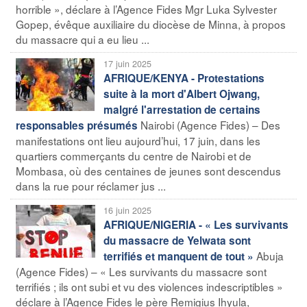
horrible », déclare à l’Agence Fides Mgr Luka Sylvester
Gopep, évêque auxiliaire du diocèse de Minna, à propos
du massacre qui a eu lieu ...
17 juin 2025
AFRIQUE/KENYA - Protestations
suite à la mort d'Albert Ojwang,
malgré l'arrestation de certains
Nairobi (Agence Fides) – Des
responsables présumés
manifestations ont lieu aujourd’hui, 17 juin, dans les
quartiers commerçants du centre de Nairobi et de
Mombasa, où des centaines de jeunes sont descendus
dans la rue pour réclamer jus ...
16 juin 2025
AFRIQUE/NIGERIA - « Les survivants
du massacre de Yelwata sont
Abuja
terrifiés et manquent de tout »
(Agence Fides) – « Les survivants du massacre sont
terrifiés ; ils ont subi et vu des violences indescriptibles »
déclare à l’Agence Fides le père Remigius Ihyula,