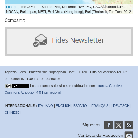
Leaflet
| Tiles © Esri — Source: Esri, DeLorme, NAVTEQ, USGS, Intermap, iPC,
NRCAN, Esri Japan, METI, Esri China (Hong Kong), Esri (Thailand), TomTom, 2012
Compartir:
Agenzia Fides - Palazzo “de Propaganda Fide” - 00120 - Città del Vaticano Tel. +39-
06-69880115 - Fax +39-06-69880107
Los contenidos del sitio son publicados con
Licencia Creative
Commons Atribución 4.0 Internacional
INTERNAZIONALE :
ITALIANO
|
ENGLISH
|
ESPAÑOL
|
FRANÇAIS
| |
DEUTSCH
|
CHINESE
|
Síguenos :
Contacto de Redacción