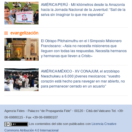
AMÉRICA/PERÚ - Mil kilómetros desde la Amazonia
hacia la Jornada Nacional de la Juventud: “Salí de la
selva sin imaginar lo que me esperaba”
evangelización
El Obispo Pitchaimuthu en el I Simposio Misionero
Franciscano: «Asia no necesita misioneros que
lleguen con todas las respuestas. Necesita hermanos
y hermanas que lleven a Cristo»
AMÉRICA/MÉXICO - XV CONAJUM, el arzobispo
Nwachukwu a 6.000 jóvenes mexicanos: “vuestro
corazón está hecho para navegar en mar abierto, no
para permanecer cerrado en un acuario”
Agenzia Fides - Palazzo “de Propaganda Fide” - 00120 - Città del Vaticano Tel. +39-
06-69880115 - Fax +39-06-69880107
Los contenidos del sitio son publicados con
Licencia Creative
Commons Atribución 4.0 Internacional