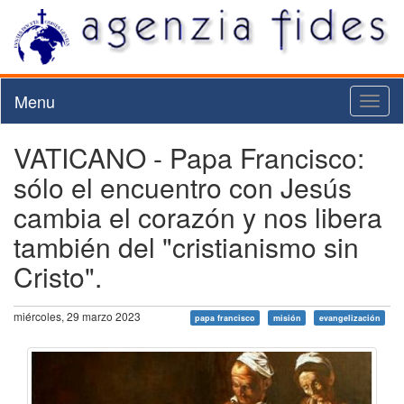
Menu
Toggl
naviga
VATICANO - Papa Francisco:
sólo el encuentro con Jesús
cambia el corazón y nos libera
también del "cristianismo sin
Cristo".
miércoles, 29 marzo 2023
papa francisco
misión
evangelización