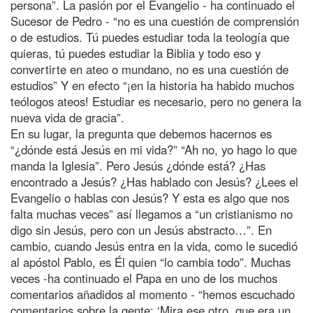
persona”. La pasión por el Evangelio - ha continuado el
Sucesor de Pedro - “no es una cuestión de comprensión
o de estudios. Tú puedes estudiar toda la teología que
quieras, tú puedes estudiar la Biblia y todo eso y
convertirte en ateo o mundano, no es una cuestión de
estudios” Y en efecto “¡en la historia ha habido muchos
teólogos ateos! Estudiar es necesario, pero no genera la
nueva vida de gracia”.
En su lugar, la pregunta que debemos hacernos es
“¿dónde está Jesús en mi vida?” “Ah no, yo hago lo que
manda la Iglesia”. Pero Jesús ¿dónde está? ¿Has
encontrado a Jesús? ¿Has hablado con Jesús? ¿Lees el
Evangelio o hablas con Jesús? Y esta es algo que nos
falta muchas veces” así llegamos a “un cristianismo no
digo sin Jesús, pero con un Jesús abstracto…”. En
cambio, cuando Jesús entra en la vida, como le sucedió
al apóstol Pablo, es Él quien “lo cambia todo”. Muchas
veces -ha continuado el Papa en uno de los muchos
comentarios añadidos al momento - “hemos escuchado
comentarios sobre la gente: ‘Mira ese otro, que era un